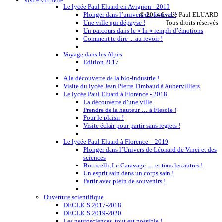
Visite virtuelle
Le lycée Paul Eluard en Avignon - 2019
Plonger dans l’univers du festival !
© 2014 Lycée Paul ELUARD
Une ville qui dépayse !
Tous droits réservés
Un parcours dans le « In » rempli d’émotions
Comment te dire ... au revoir !
Voyage dans les Alpes
Edition 2017
A la découverte de la bio-industrie !
Visite du lycée Jean Pierre Timbaud à Aubervilliers
Le lycée Paul Eluard à Florence - 2018
La découverte d’une ville
Prendre de la hauteur … à Fiesole !
Pour le plaisir !
Visite éclair pour partir sans regrets !
Le lycée Paul Eluard à Florence – 2019
Plonger dans l’Univers de Léonard de Vinci et des
sciences
Botticelli, Le Caravage … et tous les autres !
Un esprit sain dans un corps sain !
Partir avec plein de souvenirs !
Ouverture scientifique
DECLICS 2017-2018
DECLICS 2019-2020
Les neurosciences, tout est possible !