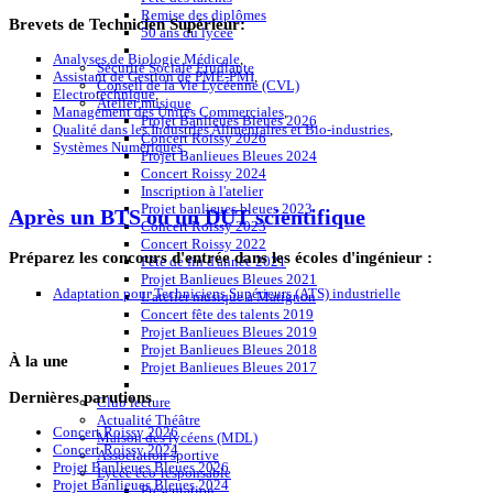
Remise des diplômes
Brevets de Technicien Supérieur:
50 ans du lycée
Analyses de Biologie Médicale
,
Sécurité Sociale Etudiante
Assistant de Gestion de PME-PMI
,
Conseil de la Vie Lycéenne (CVL)
Electrotechnique
,
Atelier musique
Management des Unités Commerciales
,
Projet Banlieues Bleues 2026
Qualité dans les Industries Alimentaires et Bio-industries
,
Concert Roissy 2026
Systèmes Numériques
.
Projet Banlieues Bleues 2024
Concert Roissy 2024
Inscription à l'atelier
Projet banlieues bleues 2023
Après un BTS ou un DUT scientifique
Concert Roissy 2023
Concert Roissy 2022
Préparez les concours d'entrée dans les écoles d'ingénieur :
Fête de fin d'année 2021
Projet Banlieues Bleues 2021
Adaptation pour Techniciens Supérieurs (ATS) industrielle
L'atelier musique à Matignon
Concert fête des talents 2019
Projet Banlieues Bleues 2019
Projet Banlieues Bleues 2018
À
la une
Projet Banlieues Bleues 2017
Dernières
parutions
Club lecture
Actualité Théâtre
Concert Roissy 2026
Maison des lycéens (MDL)
Concert Roissy 2024
Association sportive
Projet Banlieues Bleues 2026
Lycée éco-responsable
Projet Banlieues Bleues 2024
Présentation