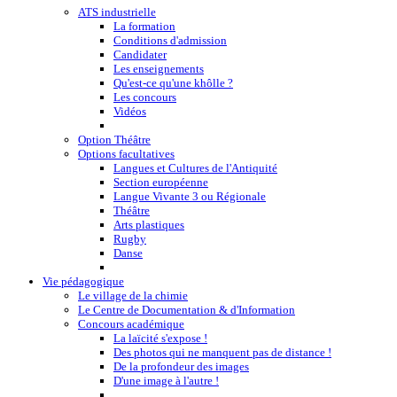
ATS industrielle
La formation
Conditions d'admission
Candidater
Les enseignements
Qu'est-ce qu'une khôlle ?
Les concours
Vidéos
Option Théâtre
Options facultatives
Langues et Cultures de l'Antiquité
Section européenne
Langue Vivante 3 ou Régionale
Théâtre
Arts plastiques
Rugby
Danse
Vie pédagogique
Le village de la chimie
Le Centre de Documentation & d'Information
Concours académique
La laïcité s'expose !
Des photos qui ne manquent pas de distance !
De la profondeur des images
D'une image à l'autre !