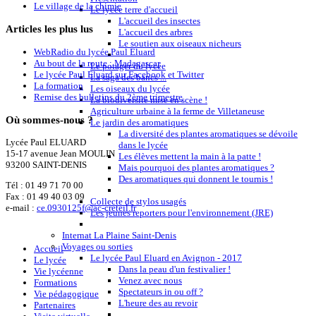
Le village de la chimie
Le lycée terre d'accueil
L'accueil des insectes
Articles
les plus lus
L'accueil des arbres
Le soutien aux oiseaux nicheurs
WebRadio du lycée Paul Eluard
Au bout de la route : Madagascar
Le potager du lycée
Le lycée Paul Eluard sur Facebook et Twitter
La saga des bancs ...
La formation
Les oiseaux du lycée
Remise des bulletins du 2ème trimestre
La biodiversité mise en scène !
Agriculture urbaine à la ferme de Villetaneuse
Où
sommes-nous ?
Le jardin des aromatiques
La diversité des plantes aromatiques se dévoile
Lycée Paul ELUARD
dans le lycée
15-17 avenue Jean MOULIN
Les élèves mettent la main à la patte !
93200 SAINT-DENIS
Mais pourquoi des plantes aromatiques ?
Des aromatiques qui donnent le tournis !
Tél :
01 49 71 70 00
Fax : 01 49 40 03 09
Collecte de stylos usagés
e-mail :
ce.0930125f@ac-creteil.fr
Les jeunes reporters pour l'environnement (JRE)
Internat La Plaine Saint-Denis
Voyages ou sorties
Accueil
Le lycée Paul Eluard en Avignon - 2017
Le lycée
Dans la peau d'un festivalier !
Vie lycéenne
Venez avec nous
Formations
Spectateurs in ou off ?
Vie pédagogique
L'heure des au revoir
Partenaires