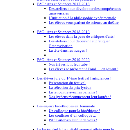
PAC : Arts et Sciences 2017-2018
Des ateliers pour développer des compétences
transversales
L’initiation à la philosophie expérimentale
Les élèves vous parlent de science au théâtre
PAC - Arts et Sciences 2018-2019
Les élèves dans la peau de critiques d'arts !
Des ateliers pour découvrir et pratiquer
l'improvisation
La tête dans les nuages !
PAC - Arts et Sciences 2019-2020
Nos élèves font leur tube !
Les élèves se préparent à l'oral … en jouant !
Les élèves jury du 14ème festival Parisciences !
Présentation du festival
La sélection du prix lycéen
La rencontre avec les parrains !
Nos lycéens récompensent leur lauréat !
Les enjeux bioéthiques en Terminale
Un colloque pour la bioéthique !
Les coulisses d’un colloque ...
Pst ! Parlez-en autour de vous !
Le lycée Paul Eluard établissement pilote pour le