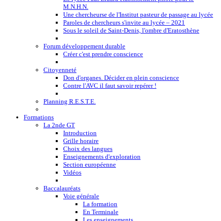
M.N.H.N.
Une chercheurse de l'Institut pasteur de passage au lycée
Paroles de chercheurs s'invite au lycée – 2021
Sous le soleil de Saint-Denis, l'ombre d'Eratosthène
Forum développement durable
Créer c'est prendre conscience
Citoyenneté
Don d'organes. Décider en plein conscience
Contre l'AVC il faut savoir repérer !
Planning R.E.S.T.E.
Formations
La 2nde GT
Introduction
Grille horaire
Choix des langues
Enseignements d'exploration
Section européenne
Vidéos
Baccalauréats
Voie générale
La formation
En Terminale
Les enseignements