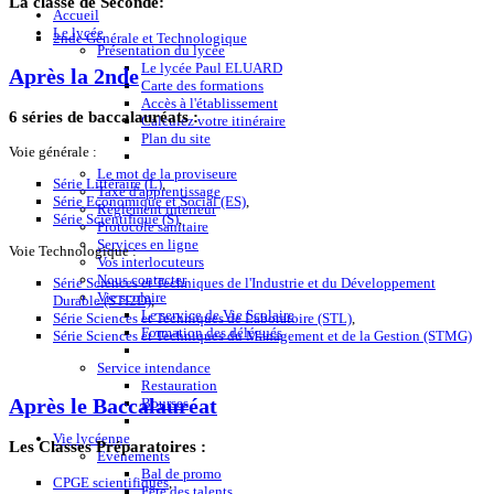
La classe de Seconde:
Accueil
Le lycée
2nde Générale et Technologique
Présentation du lycée
Le lycée Paul ELUARD
Après la 2nde
Carte des formations
Accès à l'établissement
6 séries de baccalauréats :
Calculez votre itinéraire
Plan du site
Voie générale :
Le mot de la proviseure
Série Littéraire (L)
,
Taxe d'apprentissage
Série Economique et Social (ES)
,
Règlement intérieur
Série Scientifique (S)
,
Protocole sanitaire
Services en ligne
Voie Technologique :
Vos interlocuteurs
Nous contacter
Série Sciences et Techniques de l'Industrie et du Développement
Vie scolaire
Durable (STI2D)
,
Le service de Vie Scolaire
Série Sciences et Techniques de Laboratoire (STL)
,
Formation des délégués
Série Sciences et Techniques du Management et de la Gestion (STMG)
Service intendance
Restauration
Bourses
Après le Baccalauréat
Vie lycéenne
Les Classes Préparatoires :
Evènements
Bal de promo
CPGE scientifiques
,
Fête des talents