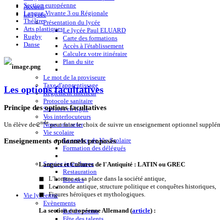
Section européenne
Accueil
Langue Vivante 3 ou Régionale
Le lycée
Théâtre
Présentation du lycée
Arts plastiques
Le lycée Paul ELUARD
Rugby
Carte des formations
Danse
Accès à l'établissement
Calculez votre itinéraire
Plan du site
Le mot de la proviseure
Taxe d'apprentissage
Les options facultatives
Règlement intérieur
Protocole sanitaire
Principe des options facultatives
Services en ligne
Vos interlocuteurs
nde
Nous contacter
Un élève de 2
peut faire le choix de suivre un enseignement optionnel supplém
Vie scolaire
Enseignements optionnels proposés
Le service de Vie Scolaire
Formation des délégués
Service intendance
Langues et Cultures de l'Antiquité : LATIN ou GREC
Restauration
◼ L’homme et sa place dans la société antique,
Bourses
◼ Le monde antique, structure politique et conquêtes historiques,
◼ Figures héroïques et mythologiques.
Vie lycéenne
Evènements
La section européenne Allemand (
article
) :
Bal de promo
Fête des talents