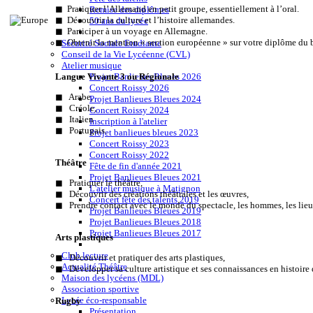
◼ Pratiquer l’Allemand en petit groupe, essentiellement à l’oral.
Remise des diplômes
◼ Découvrir la culture et l’histoire allemandes.
50 ans du lycée
◼ Participer à un voyage en Allemagne.
◼ Obtenir la mention « section européenne » sur votre diplôme du b
Sécurité Sociale Etudiante
Conseil de la Vie Lycéenne (CVL)
Atelier musique
Langue Vivante 3 ou Régionale
Projet Banlieues Bleues 2026
Concert Roissy 2026
◼ Arabe,
Projet Banlieues Bleues 2024
◼ Créole,
Concert Roissy 2024
◼ Italien
Inscription à l'atelier
◼ Portugais.
Projet banlieues bleues 2023
Concert Roissy 2023
Concert Roissy 2022
Théâtre
Fête de fin d'année 2021
Projet Banlieues Bleues 2021
◼ Pratiquer le théâtre,
L'atelier musique à Matignon
◼ Découvrir des créations théâtrales et les œuvres,
Concert fête des talents 2019
◼ Prendre contact avec le monde du spectacle, les hommes, les lieu
Projet Banlieues Bleues 2019
Projet Banlieues Bleues 2018
Projet Banlieues Bleues 2017
Arts plastiques
Club lecture
◼ Découvrir et pratiquer des arts plastiques,
Actualité Théâtre
◼ Développer sa culture artistique et ses connaissances en histoire 
Maison des lycéens (MDL)
Association sportive
Lycée éco-responsable
Rugby
Présentation