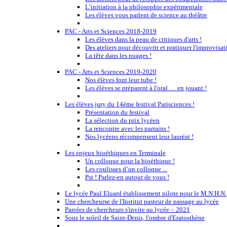
L’initiation à la philosophie expérimentale
Les élèves vous parlent de science au théâtre
PAC - Arts et Sciences 2018-2019
Les élèves dans la peau de critiques d'arts !
Des ateliers pour découvrir et pratiquer l'improvisat
La tête dans les nuages !
PAC - Arts et Sciences 2019-2020
Nos élèves font leur tube !
Les élèves se préparent à l'oral … en jouant !
Les élèves jury du 14ème festival Parisciences !
Présentation du festival
La sélection du prix lycéen
La rencontre avec les parrains !
Nos lycéens récompensent leur lauréat !
Les enjeux bioéthiques en Terminale
Un colloque pour la bioéthique !
Les coulisses d’un colloque ...
Pst ! Parlez-en autour de vous !
Le lycée Paul Eluard établissement pilote pour le M.N.H.N.
Une chercheurse de l'Institut pasteur de passage au lycée
Paroles de chercheurs s'invite au lycée – 2021
Sous le soleil de Saint-Denis, l'ombre d'Eratosthène