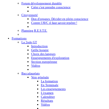
Forum développement durable
Créer c'est prendre conscience
Citoyenneté
Don d'organes. Décider en plein conscience
Contre l'AVC il faut savoir repérer !
Planning R.E.S.T.E.
Formations
La 2nde GT
Introduction
Grille horaire
Choix des langues
Enseignements d'exploration
Section européenne
Vidéos
Baccalauréats
Voie générale
La formation
En Terminale
Les enseignements
L'examen
Calendrier
Résultats
Vidéos