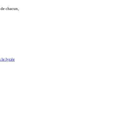
 de chacun,
 le lycée