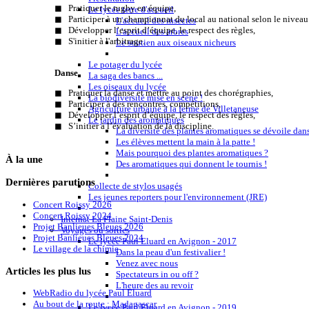
◼ Pratiquer le rugby en équipe,
Le lycée terre d'accueil
◼ Participer à un championnat du local au national selon le niveau
L'accueil des insectes
◼ Développer l’esprit d’équipe, le respect des règles,
L'accueil des arbres
◼ S'initier à l'arbitrage.
Le soutien aux oiseaux nicheurs
Le potager du lycée
Danse
La saga des bancs ...
Les oiseaux du lycée
◼ Pratiquer la danse et mettre au point des chorégraphies,
La biodiversité mise en scène !
◼ Participer à des rencontres, compétitions,
Agriculture urbaine à la ferme de Villetaneuse
◼ Développer l’esprit d’équipe, le respect des règles,
Le jardin des aromatiques
◼ S’initier à l’évaluation de la discipline.
La diversité des plantes aromatiques se dévoile dans
Les élèves mettent la main à la patte !
Mais pourquoi des plantes aromatiques ?
À
la une
Des aromatiques qui donnent le tournis !
Dernières
parutions
Collecte de stylos usagés
Les jeunes reporters pour l'environnement (JRE)
Concert Roissy 2026
Concert Roissy 2024
Internat La Plaine Saint-Denis
Projet Banlieues Bleues 2026
Voyages ou sorties
Projet Banlieues Bleues 2024
Le lycée Paul Eluard en Avignon - 2017
Le village de la chimie
Dans la peau d'un festivalier !
Venez avec nous
Articles
les plus lus
Spectateurs in ou off ?
L'heure des au revoir
WebRadio du lycée Paul Eluard
Au bout de la route : Madagascar
Le lycée Paul Eluard en Avignon - 2019