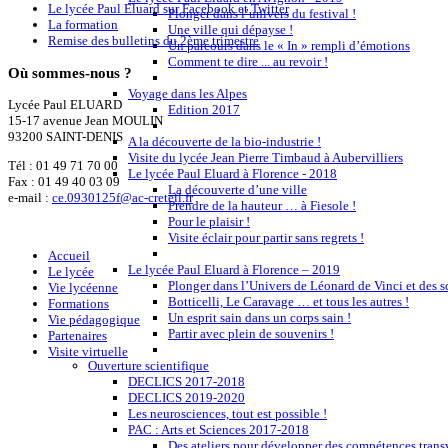
Le lycée Paul Eluard sur Facebook et Twitter
Plonger dans l’univers du festival !
La formation
Une ville qui dépayse !
Remise des bulletins du 2ème trimestre
Un parcours dans le « In » rempli d’émotions
Comment te dire ... au revoir !
Où
sommes-nous ?
Voyage dans les Alpes
Lycée Paul ELUARD
Edition 2017
15-17 avenue Jean MOULIN
93200 SAINT-DENIS
A la découverte de la bio-industrie !
Visite du lycée Jean Pierre Timbaud à Aubervilliers
Tél :
01 49 71 70 00
Le lycée Paul Eluard à Florence - 2018
Fax : 01 49 40 03 09
La découverte d’une ville
e-mail :
ce.0930125f@ac-creteil.fr
Prendre de la hauteur … à Fiesole !
Pour le plaisir !
Visite éclair pour partir sans regrets !
Accueil
Le lycée Paul Eluard à Florence – 2019
Le lycée
Plonger dans l’Univers de Léonard de Vinci et des s
Vie lycéenne
Botticelli, Le Caravage … et tous les autres !
Formations
Un esprit sain dans un corps sain !
Vie pédagogique
Partir avec plein de souvenirs !
Partenaires
Visite virtuelle
Ouverture scientifique
DECLICS 2017-2018
DECLICS 2019-2020
Les neurosciences, tout est possible !
PAC : Arts et Sciences 2017-2018
Des ateliers pour développer des compétences trans