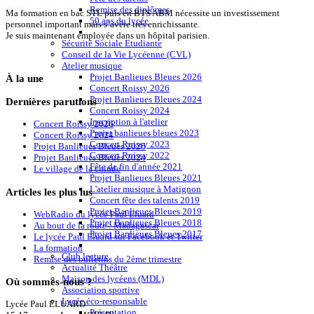
Remise des diplômes
Ma formation en bac STL puis en BTS ABM nécessite un investissement
50 ans du lycée
personnel important mais s’avère très enrichissante.
Je suis maintenant employée dans un hôpital parisien.
Sécurité Sociale Etudiante
Conseil de la Vie Lycéenne (CVL)
Atelier musique
Projet Banlieues Bleues 2026
À
la une
Concert Roissy 2026
Projet Banlieues Bleues 2024
Dernières
parutions
Concert Roissy 2024
Inscription à l'atelier
Concert Roissy 2026
Projet banlieues bleues 2023
Concert Roissy 2024
Concert Roissy 2023
Projet Banlieues Bleues 2026
Concert Roissy 2022
Projet Banlieues Bleues 2024
Fête de fin d'année 2021
Le village de la chimie
Projet Banlieues Bleues 2021
L'atelier musique à Matignon
Articles
les plus lus
Concert fête des talents 2019
Projet Banlieues Bleues 2019
WebRadio du lycée Paul Eluard
Projet Banlieues Bleues 2018
Au bout de la route : Madagascar
Projet Banlieues Bleues 2017
Le lycée Paul Eluard sur Facebook et Twitter
La formation
Club lecture
Remise des bulletins du 2ème trimestre
Actualité Théâtre
Maison des lycéens (MDL)
Où
sommes-nous ?
Association sportive
Lycée éco-responsable
Lycée Paul ELUARD
Présentation