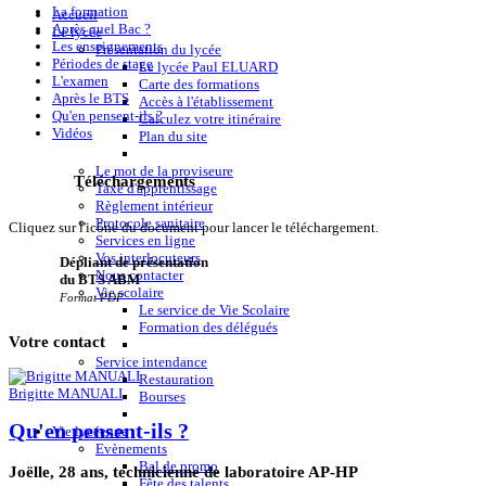
La formation
Accueil
Après quel Bac ?
Le lycée
Les enseignements
Présentation du lycée
Périodes de stage
Le lycée Paul ELUARD
L'examen
Carte des formations
Après le BTS
Accès à l'établissement
Qu'en pensent-ils ?
Calculez votre itinéraire
Vidéos
Plan du site
Le mot de la proviseure
Téléchargements
Taxe d'apprentissage
Règlement intérieur
Protocole sanitaire
Cliquez sur l'icône du document pour lancer le téléchargement.
Services en ligne
Vos interlocuteurs
Dépliant de présentation
Nous contacter
du BTS ABM
Vie scolaire
Format PDF
Le service de Vie Scolaire
Formation des délégués
Votre
contact
Service intendance
Restauration
Brigitte MANUALI
Bourses
Qu'en pensent-ils ?
Vie lycéenne
Evènements
Bal de promo
Joëlle, 28 ans, technicienne de laboratoire AP-HP
Fête des talents