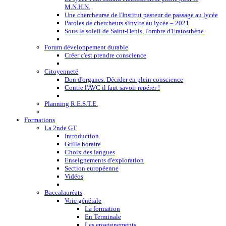
M.N.H.N.
Une chercheurse de l'Institut pasteur de passage au lycée
Paroles de chercheurs s'invite au lycée – 2021
Sous le soleil de Saint-Denis, l'ombre d'Eratosthène
Forum développement durable
Créer c'est prendre conscience
Citoyenneté
Don d'organes. Décider en plein conscience
Contre l'AVC il faut savoir repérer !
Planning R.E.S.T.E.
Formations
La 2nde GT
Introduction
Grille horaire
Choix des langues
Enseignements d'exploration
Section européenne
Vidéos
Baccalauréats
Voie générale
La formation
En Terminale
Les enseignements