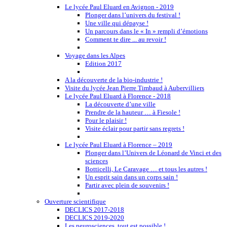
Le lycée Paul Eluard en Avignon - 2019
Plonger dans l’univers du festival !
Une ville qui dépayse !
Un parcours dans le « In » rempli d’émotions
Comment te dire ... au revoir !
Voyage dans les Alpes
Edition 2017
A la découverte de la bio-industrie !
Visite du lycée Jean Pierre Timbaud à Aubervilliers
Le lycée Paul Eluard à Florence - 2018
La découverte d’une ville
Prendre de la hauteur … à Fiesole !
Pour le plaisir !
Visite éclair pour partir sans regrets !
Le lycée Paul Eluard à Florence – 2019
Plonger dans l’Univers de Léonard de Vinci et des
sciences
Botticelli, Le Caravage … et tous les autres !
Un esprit sain dans un corps sain !
Partir avec plein de souvenirs !
Ouverture scientifique
DECLICS 2017-2018
DECLICS 2019-2020
Les neurosciences, tout est possible !