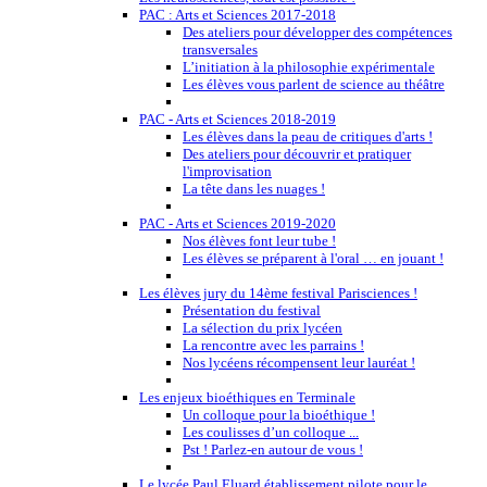
PAC : Arts et Sciences 2017-2018
Des ateliers pour développer des compétences
transversales
L’initiation à la philosophie expérimentale
Les élèves vous parlent de science au théâtre
PAC - Arts et Sciences 2018-2019
Les élèves dans la peau de critiques d'arts !
Des ateliers pour découvrir et pratiquer
l'improvisation
La tête dans les nuages !
PAC - Arts et Sciences 2019-2020
Nos élèves font leur tube !
Les élèves se préparent à l'oral … en jouant !
Les élèves jury du 14ème festival Parisciences !
Présentation du festival
La sélection du prix lycéen
La rencontre avec les parrains !
Nos lycéens récompensent leur lauréat !
Les enjeux bioéthiques en Terminale
Un colloque pour la bioéthique !
Les coulisses d’un colloque ...
Pst ! Parlez-en autour de vous !
Le lycée Paul Eluard établissement pilote pour le