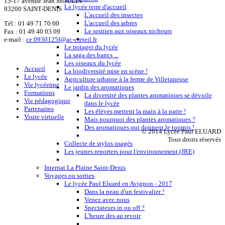
15-17 avenue Jean MOULIN
Le lycée terre d'accueil
93200 SAINT-DENIS
L'accueil des insectes
L'accueil des arbres
Tél :
01 49 71 70 00
Le soutien aux oiseaux nicheurs
Fax : 01 49 40 03 09
e-mail :
ce.0930125f@ac-creteil.fr
Le potager du lycée
La saga des bancs ...
Les oiseaux du lycée
Accueil
La biodiversité mise en scène !
Le lycée
Agriculture urbaine à la ferme de Villetaneuse
Vie lycéenne
Le jardin des aromatiques
Formations
La diversité des plantes aromatiques se dévoile
Vie pédagogique
dans le lycée
Partenaires
Les élèves mettent la main à la patte !
Visite virtuelle
Mais pourquoi des plantes aromatiques ?
Des aromatiques qui donnent le tournis !
© 2014 Lycée Paul ELUARD
Tous droits réservés
Collecte de stylos usagés
Les jeunes reporters pour l'environnement (JRE)
Internat La Plaine Saint-Denis
Voyages ou sorties
Le lycée Paul Eluard en Avignon - 2017
Dans la peau d'un festivalier !
Venez avec nous
Spectateurs in ou off ?
L'heure des au revoir