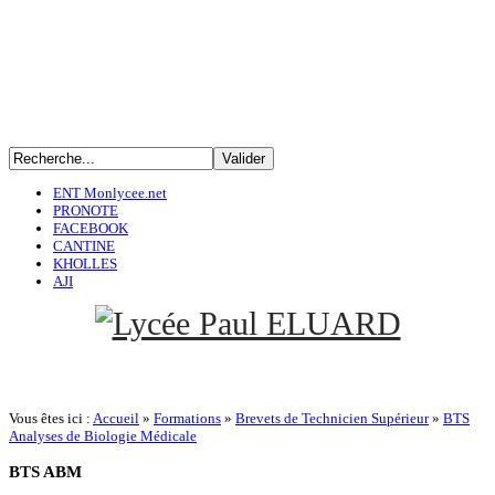
ENT Monlycee.net
PRONOTE
FACEBOOK
CANTINE
KHOLLES
AJI
Vous êtes ici :
Accueil
»
Formations
»
Brevets de Technicien Supérieur
»
BTS
Analyses de Biologie Médicale
BTS
ABM