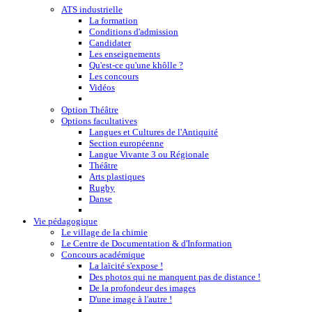
ATS industrielle
La formation
Conditions d'admission
Candidater
Les enseignements
Qu'est-ce qu'une khôlle ?
Les concours
Vidéos
Option Théâtre
Options facultatives
Langues et Cultures de l'Antiquité
Section européenne
Langue Vivante 3 ou Régionale
Théâtre
Arts plastiques
Rugby
Danse
Vie pédagogique
Le village de la chimie
Le Centre de Documentation & d'Information
Concours académique
La laïcité s'expose !
Des photos qui ne manquent pas de distance !
De la profondeur des images
D'une image à l'autre !