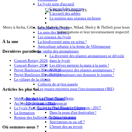
Le lycée terre d'accueil
L'accueil des insectes
L'accueil des arbres
Le soutien aux oiseaux nicheurs
Merci à Aïcha, Célia, Jade, Mallak, Nazmus, Nihad, Shelcy & Thilleli pour leurs
Le potager du lycée
présentations et leur investissement respectif.
La saga des bancs ...
Les oiseaux du lycée
À
la une
La biodiversité mise en scène !
Agriculture urbaine à la ferme de Villetaneuse
Dernières
parutions
Le jardin des aromatiques
La diversité des plantes aromatiques se dévoile
dans le lycée
Concert Roissy 2026
Les élèves mettent la main à la patte !
Concert Roissy 2024
Mais pourquoi des plantes aromatiques ?
Projet Banlieues Bleues 2026
Des aromatiques qui donnent le tournis !
Projet Banlieues Bleues 2024
Le village de la chimie
Collecte de stylos usagés
Articles
les plus lus
Les jeunes reporters pour l'environnement (JRE)
Internat La Plaine Saint-Denis
WebRadio du lycée Paul Eluard
Voyages ou sorties
Au bout de la route : Madagascar
Le lycée Paul Eluard en Avignon - 2017
Le lycée Paul Eluard sur Facebook et Twitter
Dans la peau d'un festivalier !
La formation
Venez avec nous
Remise des bulletins du 2ème trimestre
Spectateurs in ou off ?
Où
sommes-nous ?
L'heure des au revoir