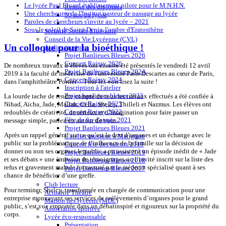
Le lycée Paul Eluard établissement pilote pour le M.N.H.N.
Remise des diplômes
Une chercheurse de l'Institut pasteur de passage au lycée
50 ans du lycée
Paroles de chercheurs s'invite au lycée – 2021
Sous le soleil de Saint-Denis, l'ombre d'Eratosthène
Sécurité Sociale Etudiante
Conseil de la Vie Lycéenne (CVL)
Un colloque pour la bioéthique !
Atelier musique
Projet Banlieues Bleues 2026
Concert Roissy 2026
De nombreux travaux d’élèves ont ensuite été présentés le vendredi 12 avril
Projet Banlieues Bleues 2024
2019 à la faculté de médecine de l'université Paris Descartes au cœur de Paris,
Concert Roissy 2024
dans l'amphithéâtre Portier ... Pour les voir lisez la suite !
Inscription à l'atelier
Projet banlieues bleues 2023
La lourde tache de rendre compte de tous les travaux effectués a été confiée à
Concert Roissy 2023
Nihad, Aïcha, Jade, Mallak, Célia, Shelcy, Thilleli et Nazmus. Les élèves ont
Concert Roissy 2022
redoublés de créativité, de sérieux et d’imagination pour faire passer un
Fête de fin d'année 2021
message simple, parlez-en autour de vous.
Projet Banlieues Bleues 2021
Après un rappel général sur ce qu’est le don d’organes et un échange avec le
L'atelier musique à Matignon
public sur la problématique de l’influence de la famille sur la décision de
Concert fête des talents 2019
donner ou non ses organes le public a pu assister à un épisode inédit de « Jade
Projet Banlieues Bleues 2019
et ses débats » une émission de témoignages ou l’invité inscrit sur la liste des
Projet Banlieues Bleues 2018
refus et gravement malade fut rassuré par le médecin spécialisé quant à ses
Projet Banlieues Bleues 2017
chance de bénéficier d’une greffe.
Club lecture
Pour terminer, Shelcy, transformée en chargée de communication pour une
Actualité Théâtre
entreprise monnayant ses services de prélèvements d’organes pour le grand
Maison des lycéens (MDL)
public, s’est vue emportée dans un débatinspiré et rigoureux sur la propriété du
Association sportive
corps.
Lycée éco-responsable
Présentation