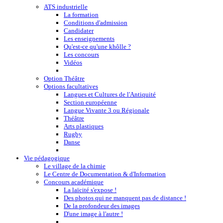
ATS industrielle
La formation
Conditions d'admission
Candidater
Les enseignements
Qu'est-ce qu'une khôlle ?
Les concours
Vidéos
Option Théâtre
Options facultatives
Langues et Cultures de l'Antiquité
Section européenne
Langue Vivante 3 ou Régionale
Théâtre
Arts plastiques
Rugby
Danse
Vie pédagogique
Le village de la chimie
Le Centre de Documentation & d'Information
Concours académique
La laïcité s'expose !
Des photos qui ne manquent pas de distance !
De la profondeur des images
D'une image à l'autre !