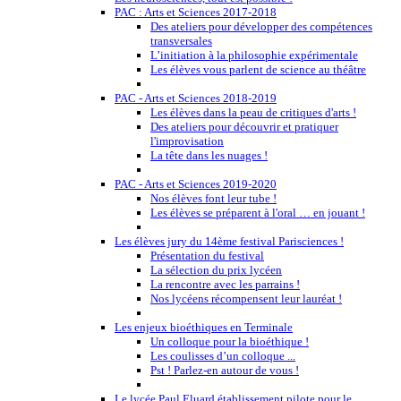
PAC : Arts et Sciences 2017-2018
Des ateliers pour développer des compétences
transversales
L’initiation à la philosophie expérimentale
Les élèves vous parlent de science au théâtre
PAC - Arts et Sciences 2018-2019
Les élèves dans la peau de critiques d'arts !
Des ateliers pour découvrir et pratiquer
l'improvisation
La tête dans les nuages !
PAC - Arts et Sciences 2019-2020
Nos élèves font leur tube !
Les élèves se préparent à l'oral … en jouant !
Les élèves jury du 14ème festival Parisciences !
Présentation du festival
La sélection du prix lycéen
La rencontre avec les parrains !
Nos lycéens récompensent leur lauréat !
Les enjeux bioéthiques en Terminale
Un colloque pour la bioéthique !
Les coulisses d’un colloque ...
Pst ! Parlez-en autour de vous !
Le lycée Paul Eluard établissement pilote pour le