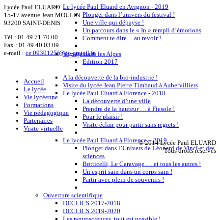
Le lycée Paul Eluard en Avignon - 2019
Lycée Paul ELUARD
Plonger dans l’univers du festival !
15-17 avenue Jean MOULIN
Une ville qui dépayse !
93200 SAINT-DENIS
Un parcours dans le « In » rempli d’émotions
Tél :
01 49 71 70 00
Comment te dire ... au revoir !
Fax : 01 49 40 03 09
e-mail :
ce.0930125f@ac-creteil.fr
Voyage dans les Alpes
Edition 2017
A la découverte de la bio-industrie !
Accueil
Visite du lycée Jean Pierre Timbaud à Aubervilliers
Le lycée
Le lycée Paul Eluard à Florence - 2018
Vie lycéenne
La découverte d’une ville
Formations
Prendre de la hauteur … à Fiesole !
Vie pédagogique
Pour le plaisir !
Partenaires
Visite éclair pour partir sans regrets !
Visite virtuelle
Le lycée Paul Eluard à Florence – 2019
© 2014 Lycée Paul ELUARD
Plonger dans l’Univers de Léonard de Vinci et des
Tous droits réservés
sciences
Botticelli, Le Caravage … et tous les autres !
Un esprit sain dans un corps sain !
Partir avec plein de souvenirs !
Ouverture scientifique
DECLICS 2017-2018
DECLICS 2019-2020
Les neurosciences, tout est possible !