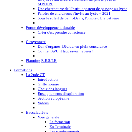
M.N.H.N.
Une chercheurse de l'Institut pasteur de passage au lycée
Paroles de chercheurs s'invite au lycée – 2021
Sous le soleil de Saint-Denis, l'ombre d'Eratosthène
Forum développement durable
Créer c'est prendre conscience
Citoyenneté
Don d'organes. Décider en plein conscience
Contre l'AVC il faut savoir repérer !
Planning R.E.S.T.E.
Formations
La 2nde GT
Introduction
Grille horaire
Choix des langues
Enseignements d'exploration
Section européenne
Vidéos
Baccalauréats
Voie générale
La formation
En Terminale
Les enseignements