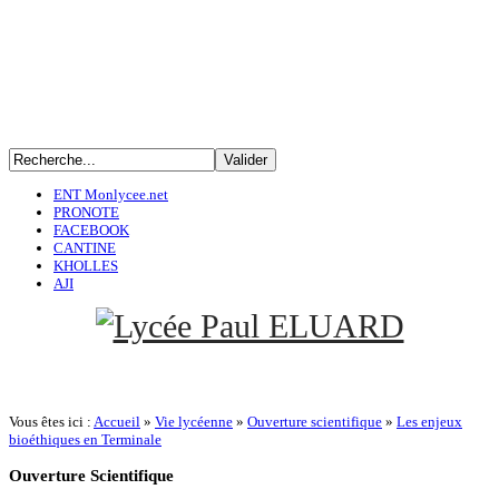
ENT Monlycee.net
PRONOTE
FACEBOOK
CANTINE
KHOLLES
AJI
Vous êtes ici :
Accueil
»
Vie lycéenne
»
Ouverture scientifique
»
Les enjeux
bioéthiques en Terminale
Ouverture
Scientifique