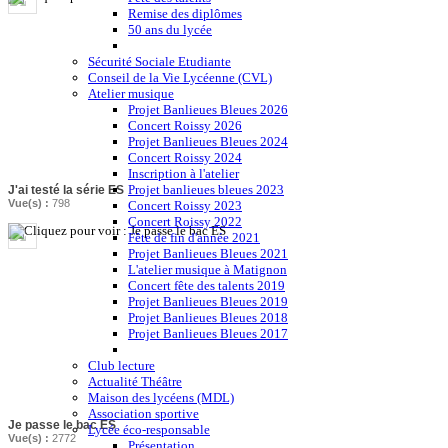
Remise des diplômes
50 ans du lycée
Sécurité Sociale Etudiante
Conseil de la Vie Lycéenne (CVL)
Atelier musique
Projet Banlieues Bleues 2026
Concert Roissy 2026
Projet Banlieues Bleues 2024
Concert Roissy 2024
Inscription à l'atelier
Projet banlieues bleues 2023
J'ai testé la série ES
Vue(s) :
798
Concert Roissy 2023
Concert Roissy 2022
Fête de fin d'année 2021
Projet Banlieues Bleues 2021
L'atelier musique à Matignon
Concert fête des talents 2019
Projet Banlieues Bleues 2019
Projet Banlieues Bleues 2018
Projet Banlieues Bleues 2017
Club lecture
Actualité Théâtre
Maison des lycéens (MDL)
Association sportive
Je passe le bac ES
Lycée éco-responsable
Vue(s) :
2772
Présentation