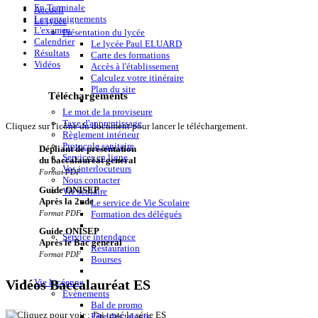
En Terminale
Accueil
Les enseignements
Le lycée
L'examen
Présentation du lycée
Calendrier
Le lycée Paul ELUARD
Résultats
Carte des formations
Vidéos
Accès à l'établissement
Calculez votre itinéraire
Plan du site
Téléchargements
Le mot de la proviseure
Taxe d'apprentissage
Cliquez sur l'icône du document pour lancer le téléchargement.
Règlement intérieur
Protocole sanitaire
Dépliant de présentation
Services en ligne
du baccalauréat general
Vos interlocuteurs
Format PDF
Nous contacter
Guide ONISEP
Vie scolaire
Après la 2nde
Le service de Vie Scolaire
Formation des délégués
Format PDF
Guide ONISEP
Service intendance
Après le Bac general
Restauration
Format PDF
Bourses
Vie lycéenne
Vidéos Baccalauréat ES
Evènements
Bal de promo
Fête des talents