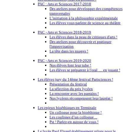
PAC : Arts et Sciences 2017-2018
Des ateliers pour développer des compétences
transversales
L’initiation à la philosophie expérimentale
Les élèves vous parlent de science au théâtre
PAC - Arts et Sciences 2018-2019
Les élèves dans la peau de critiques d'arts !
Des ateliers pour découvrir et pratiquer
l'improvisation
La tête dans les nuages !
PAC - Arts et Sciences 2019-2020
Nos élèves font leur tube !
Les élèves se préparent à l'oral … en jouant !
Les élèves jury du 14ème festival Parisciences !
Présentation du festival
La sélection du prix lycéen
La rencontre avec les parrains !
Nos lycéens récompensent leur lauréat !
Les enjeux bioéthiques en Terminale
Un colloque pour la bioéthique !
Les coulisses d’un colloque ...
Pst ! Parlez-en autour de vous !
Le lycée Paul Eluard établissement pilote pour le