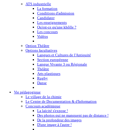
ATS industrielle
La formation
Conditions d'admission
Candidater
Les enseignements
Qu'est-ce qu'une khôlle ?
Les concours
Vidéos
Option Théâtre
Options facultatives
Langues et Cultures de l'Antiquité
Section européenne
Langue Vivante 3 ou Régionale
Théâtre
Arts plastiques
Rugby
Danse
Vie pédagogique
Le village de la chimie
Le Centre de Documentation & d'Information
Concours académique
La laïcité s'expose !
Des photos qui ne manquent pas de distance !
De la profondeur des images
D'une image à l'autre !