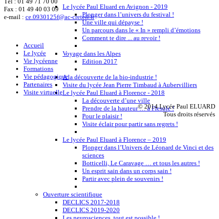
Tél :
01 49 71 70 00
Le lycée Paul Eluard en Avignon - 2019
Fax : 01 49 40 03 09
Plonger dans l’univers du festival !
e-mail :
ce.0930125f@ac-creteil.fr
Une ville qui dépayse !
Un parcours dans le « In » rempli d’émotions
Comment te dire ... au revoir !
Accueil
Le lycée
Voyage dans les Alpes
Vie lycéenne
Edition 2017
Formations
Vie pédagogique
A la découverte de la bio-industrie !
Partenaires
Visite du lycée Jean Pierre Timbaud à Aubervilliers
Visite virtuelle
Le lycée Paul Eluard à Florence - 2018
La découverte d’une ville
© 2014 Lycée Paul ELUARD
Prendre de la hauteur … à Fiesole !
Tous droits réservés
Pour le plaisir !
Visite éclair pour partir sans regrets !
Le lycée Paul Eluard à Florence – 2019
Plonger dans l’Univers de Léonard de Vinci et des
sciences
Botticelli, Le Caravage … et tous les autres !
Un esprit sain dans un corps sain !
Partir avec plein de souvenirs !
Ouverture scientifique
DECLICS 2017-2018
DECLICS 2019-2020
Les neurosciences, tout est possible !