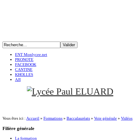
ENT Monlycee.net
PRONOTE
FACEBOOK
CANTINE
KHOLLES
AJI
Vous êtes ici :
Accueil
»
Formations
»
Baccalauréats
»
Voie générale
»
Vidéos
Filière
générale
La formation