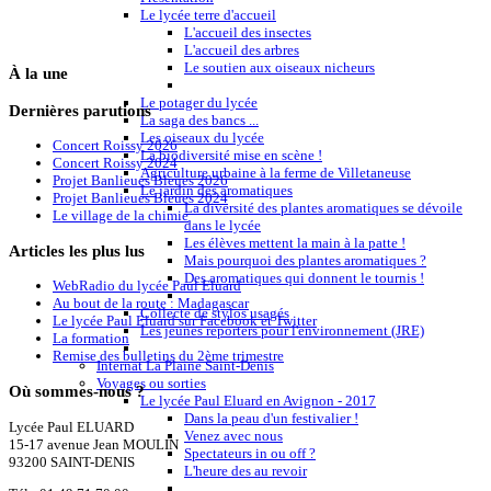
Le lycée terre d'accueil
L'accueil des insectes
L'accueil des arbres
Le soutien aux oiseaux nicheurs
À
la une
Le potager du lycée
Dernières
parutions
La saga des bancs ...
Les oiseaux du lycée
Concert Roissy 2026
La biodiversité mise en scène !
Concert Roissy 2024
Agriculture urbaine à la ferme de Villetaneuse
Projet Banlieues Bleues 2026
Le jardin des aromatiques
Projet Banlieues Bleues 2024
La diversité des plantes aromatiques se dévoile
Le village de la chimie
dans le lycée
Les élèves mettent la main à la patte !
Articles
les plus lus
Mais pourquoi des plantes aromatiques ?
Des aromatiques qui donnent le tournis !
WebRadio du lycée Paul Eluard
Au bout de la route : Madagascar
Collecte de stylos usagés
Le lycée Paul Eluard sur Facebook et Twitter
Les jeunes reporters pour l'environnement (JRE)
La formation
Remise des bulletins du 2ème trimestre
Internat La Plaine Saint-Denis
Voyages ou sorties
Où
sommes-nous ?
Le lycée Paul Eluard en Avignon - 2017
Dans la peau d'un festivalier !
Lycée Paul ELUARD
Venez avec nous
15-17 avenue Jean MOULIN
Spectateurs in ou off ?
93200 SAINT-DENIS
L'heure des au revoir