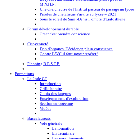
M.N.H.N.
Une chercheurse de l'Institut pasteur de passage au lycée
Paroles de chercheurs s'invite au lycée – 2021
Sous le soleil de Saint-Denis, l'ombre d'Eratosthène
Forum développement durable
Créer c'est prendre conscience
Citoyenneté
Don d'organes. Décider en plein conscience
Contre l'AVC il faut savoir repérer !
Planning R.E.S.T.E.
Formations
La 2nde GT
Introduction
Grille horaire
Choix des langues
Enseignements d'exploration
Section européenne
Vidéos
Baccalauréats
Voie générale
La formation
En Terminale
Les enseignements