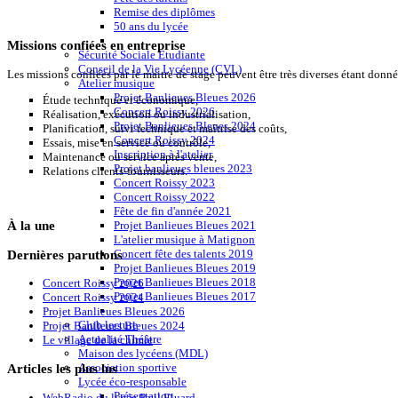
Remise des diplômes
50 ans du lycée
Missions confiées en entreprise
Sécurité Sociale Etudiante
Conseil de la Vie Lycéenne (CVL)
Les missions confiées par le maitre de stage peuvent être très diverses étant donnée
Atelier musique
Projet Banlieues Bleues 2026
Étude technique et économique,
Concert Roissy 2026
Réalisation, exécution ou industrialisation,
Projet Banlieues Bleues 2024
Planification, suivi technique et maîtrise des coûts,
Concert Roissy 2024
Essais, mise en service ou contrôle,
Inscription à l'atelier
Maintenance ou service après vente,
Projet banlieues bleues 2023
Relations clients-fournisseurs.
Concert Roissy 2023
Concert Roissy 2022
Fête de fin d'année 2021
À
la une
Projet Banlieues Bleues 2021
L'atelier musique à Matignon
Dernières
parutions
Concert fête des talents 2019
Projet Banlieues Bleues 2019
Projet Banlieues Bleues 2018
Concert Roissy 2026
Projet Banlieues Bleues 2017
Concert Roissy 2024
Projet Banlieues Bleues 2026
Club lecture
Projet Banlieues Bleues 2024
Actualité Théâtre
Le village de la chimie
Maison des lycéens (MDL)
Association sportive
Articles
les plus lus
Lycée éco-responsable
Présentation
WebRadio du lycée Paul Eluard