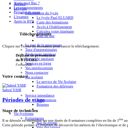
Après quel Bac ?
Accueil
Les enseignements
Le lycée
Périodes de stage
Présentation du lycée
L'examen
Le lycée Paul ELUARD
Après le BTS
Carte des formations
Accès à l'établissement
Calculez votre itinéraire
Téléchargements
Plan du site
Le mot de la proviseure
Cliquez sur l'icône du document pour lancer le téléchargement.
Taxe d'apprentissage
Règlement intérieur
Dépliant de présentation
Protocole sanitaire
du BTS CIEL
Services en ligne
Format PDF
Vos interlocuteurs
Nous contacter
Votre
contact
Vie scolaire
Le service de Vie Scolaire
Formation des délégués
Sahed YAHI
Service intendance
Périodes de stage
Restauration
Bourses
Stage de technicien
Vie lycéenne
Evènements
ère
Il se déroule en entreprise sur une durée de 6 semaines complètes en fin de 1
an
Bal de promo
Cette période permet à l’étudiant de découvrir les métiers de l’électronique et d
Fête des talents