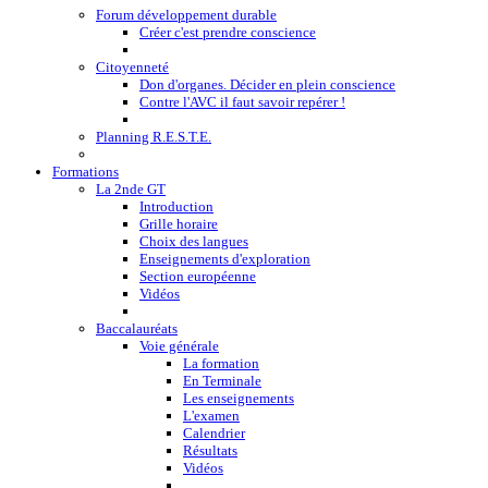
Forum développement durable
Créer c'est prendre conscience
Citoyenneté
Don d'organes. Décider en plein conscience
Contre l'AVC il faut savoir repérer !
Planning R.E.S.T.E.
Formations
La 2nde GT
Introduction
Grille horaire
Choix des langues
Enseignements d'exploration
Section européenne
Vidéos
Baccalauréats
Voie générale
La formation
En Terminale
Les enseignements
L'examen
Calendrier
Résultats
Vidéos