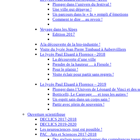
Plonger dans l’univers du festival !
Une ville qui dépayse !
Un parcours dans le « In » rempli d’émotions
Comment te dire ... au revoir !
Voyage dans les Alpes
Edition 2017
A la découverte de la bio-industrie !
Visite du lycée Jean Pierre Timbaud à Aubervilliers
Le lycée Paul Eluard à Florence - 2018
La découverte d’une ville
Prendre de la hauteur … à Fiesole !
Pour le plaisir !
Visite éclair pour partir sans regrets !
Le lycée Paul Eluard à Florence – 2019
Plonger dans l’Univers de Léonard de Vinci et des s
Botticelli, Le Caravage … et tous les autres !
Un esprit sain dans un corps sain !
Partir avec plein de souvenirs !
Ouverture scientifique
DECLICS 2017-2018
DECLICS 2019-2020
Les neurosciences, tout est possible !
PAC : Arts et Sciences 2017-2018
Des ateliers pour développer des compétences trans