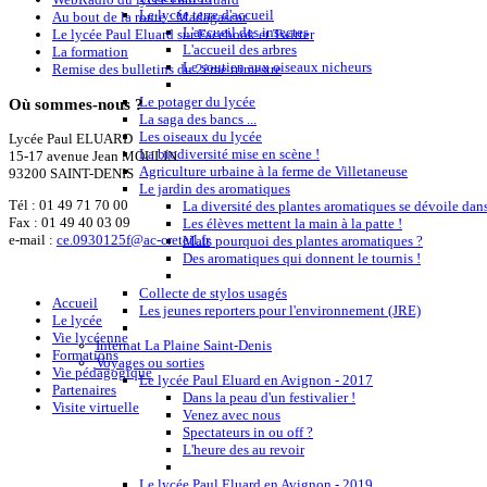
Le lycée terre d'accueil
Au bout de la route : Madagascar
L'accueil des insectes
Le lycée Paul Eluard sur Facebook et Twitter
L'accueil des arbres
La formation
Le soutien aux oiseaux nicheurs
Remise des bulletins du 2ème trimestre
Le potager du lycée
Où
sommes-nous ?
La saga des bancs ...
Les oiseaux du lycée
Lycée Paul ELUARD
La biodiversité mise en scène !
15-17 avenue Jean MOULIN
Agriculture urbaine à la ferme de Villetaneuse
93200 SAINT-DENIS
Le jardin des aromatiques
Tél :
01 49 71 70 00
La diversité des plantes aromatiques se dévoile dans
Fax : 01 49 40 03 09
Les élèves mettent la main à la patte !
e-mail :
ce.0930125f@ac-creteil.fr
Mais pourquoi des plantes aromatiques ?
Des aromatiques qui donnent le tournis !
Collecte de stylos usagés
Accueil
Les jeunes reporters pour l'environnement (JRE)
Le lycée
Vie lycéenne
Internat La Plaine Saint-Denis
Formations
Voyages ou sorties
Vie pédagogique
Le lycée Paul Eluard en Avignon - 2017
Partenaires
Dans la peau d'un festivalier !
Visite virtuelle
Venez avec nous
Spectateurs in ou off ?
L'heure des au revoir
Le lycée Paul Eluard en Avignon - 2019