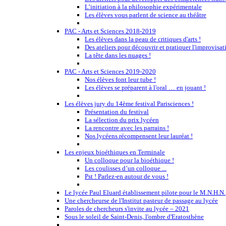
L’initiation à la philosophie expérimentale
Les élèves vous parlent de science au théâtre
PAC - Arts et Sciences 2018-2019
Les élèves dans la peau de critiques d'arts !
Des ateliers pour découvrir et pratiquer l'improvisat
La tête dans les nuages !
PAC - Arts et Sciences 2019-2020
Nos élèves font leur tube !
Les élèves se préparent à l'oral … en jouant !
Les élèves jury du 14ème festival Parisciences !
Présentation du festival
La sélection du prix lycéen
La rencontre avec les parrains !
Nos lycéens récompensent leur lauréat !
Les enjeux bioéthiques en Terminale
Un colloque pour la bioéthique !
Les coulisses d’un colloque ...
Pst ! Parlez-en autour de vous !
Le lycée Paul Eluard établissement pilote pour le M.N.H.N.
Une chercheurse de l'Institut pasteur de passage au lycée
Paroles de chercheurs s'invite au lycée – 2021
Sous le soleil de Saint-Denis, l'ombre d'Eratosthène