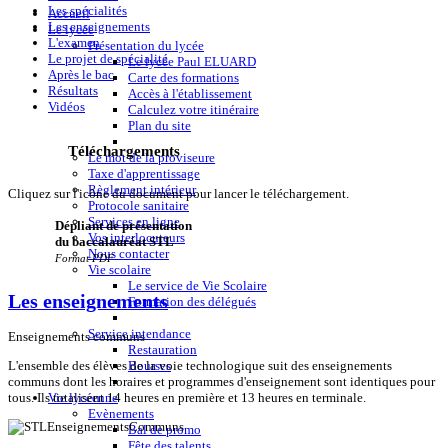
Les spécialités
Accueil
Les enseignements
Le lycée
L'examen
Présentation du lycée
Le projet de spécialité
Le lycée Paul ELUARD
Après le bac
Carte des formations
Résultats
Accès à l'établissement
Vidéos
Calculez votre itinéraire
Plan du site
Téléchargements
Le mot de la proviseure
Taxe d'apprentissage
Règlement intérieur
Cliquez sur l'icône du document pour lancer le téléchargement.
Protocole sanitaire
Services en ligne
Dépliant de présentation
Vos interlocuteurs
du baccalauréat STL
Nous contacter
Format PDF
Vie scolaire
Le service de Vie Scolaire
Les enseignements
Formation des délégués
Service intendance
Enseignements communs
Restauration
Bourses
L'ensemble des élèves de la voie technologique suit des enseignements
communs dont les horaires et programmes d'enseignement sont identiques pour
Vie lycéenne
tous. Ils totalisent 14 heures en première et 13 heures en terminale.
Evènements
Bal de promo
Fête des talents