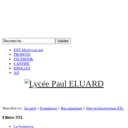
ENT Monlycee.net
PRONOTE
FACEBOOK
CANTINE
KHOLLES
AJI
Vous êtes ici :
Accueil
»
Formations
»
Baccalauréats
»
Voie technologique STL
Filière
STL
La formation