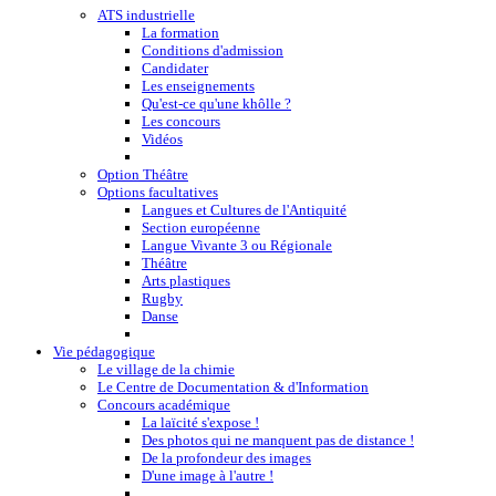
ATS industrielle
La formation
Conditions d'admission
Candidater
Les enseignements
Qu'est-ce qu'une khôlle ?
Les concours
Vidéos
Option Théâtre
Options facultatives
Langues et Cultures de l'Antiquité
Section européenne
Langue Vivante 3 ou Régionale
Théâtre
Arts plastiques
Rugby
Danse
Vie pédagogique
Le village de la chimie
Le Centre de Documentation & d'Information
Concours académique
La laïcité s'expose !
Des photos qui ne manquent pas de distance !
De la profondeur des images
D'une image à l'autre !