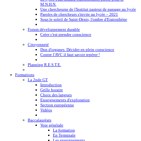
M.N.H.N.
Une chercheurse de l'Institut pasteur de passage au lycée
Paroles de chercheurs s'invite au lycée – 2021
Sous le soleil de Saint-Denis, l'ombre d'Eratosthène
Forum développement durable
Créer c'est prendre conscience
Citoyenneté
Don d'organes. Décider en plein conscience
Contre l'AVC il faut savoir repérer !
Planning R.E.S.T.E.
Formations
La 2nde GT
Introduction
Grille horaire
Choix des langues
Enseignements d'exploration
Section européenne
Vidéos
Baccalauréats
Voie générale
La formation
En Terminale
Les enseignements