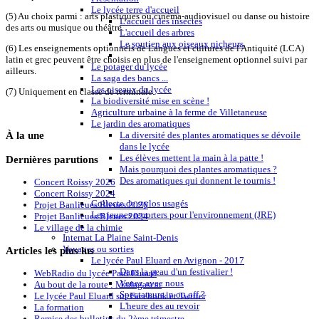
Le lycée terre d'accueil
(5) Au choix parmi : arts plastiques ou cinéma-audiovisuel ou danse ou histoire
L'accueil des insectes
des arts ou musique ou théâtre.
L'accueil des arbres
Le soutien aux oiseaux nicheurs
(6) Les enseignements optionnels de Langues et cultures de l'Antiquité (LCA)
latin et grec peuvent être choisis en plus de l'enseignement optionnel suivi par
Le potager du lycée
ailleurs.
La saga des bancs ...
Les oiseaux du lycée
(7) Uniquement en classe de terminale.
La biodiversité mise en scène !
Agriculture urbaine à la ferme de Villetaneuse
Le jardin des aromatiques
À
la une
La diversité des plantes aromatiques se dévoile
dans le lycée
Les élèves mettent la main à la patte !
Dernières
parutions
Mais pourquoi des plantes aromatiques ?
Des aromatiques qui donnent le tournis !
Concert Roissy 2026
Concert Roissy 2024
Collecte de stylos usagés
Projet Banlieues Bleues 2026
Les jeunes reporters pour l'environnement (JRE)
Projet Banlieues Bleues 2024
Le village de la chimie
Internat La Plaine Saint-Denis
Voyages ou sorties
Articles
les plus lus
Le lycée Paul Eluard en Avignon - 2017
Dans la peau d'un festivalier !
WebRadio du lycée Paul Eluard
Venez avec nous
Au bout de la route : Madagascar
Spectateurs in ou off ?
Le lycée Paul Eluard sur Facebook et Twitter
L'heure des au revoir
La formation
Remise des bulletins du 2ème trimestre