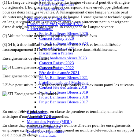
(1) La langue vivante A est étrangère. La langue vivante B peut être étrangère
Remise des diplômes
ou régionale. L'horaire élève indiqué correspond à une enveloppe globalisée
50 ans du lycée
pour ces deux langues vivantes. À l'enseignement d'une langue vivante peut
s'ajouter une heure avec un assistant de langue. L'enseignement technologique
Sécurité Sociale Etudiante
en langue vivante A ou B est pris en charge conjointement par un enseignant
Conseil de la Vie Lycéenne (CVL)
d'une discipline technologique et un enseignant de Langue vivante.
Atelier musique
Projet Banlieues Bleues 2026
(2) Volume horaire déterminé selon les besoins des élèves.
Concert Roissy 2026
Projet Banlieues Bleues 2024
(3) 54 h, à titre indicatif, selon les besoins des élèves et les modalités de
Concert Roissy 2024
l'accompagnement à l'orientation mises en place dans l'établissement.
Inscription à l'atelier
Projet banlieues bleues 2023
Enseignements de spécialité
Concert Roissy 2023
Concert Roissy 2022
Fête de fin d'année 2021
Enseignements optionnels
Projet Banlieues Bleues 2021
L'atelier musique à Matignon
L'élève peut suivre 2 enseignements optionnels au maximum parmi les suivants.
Concert fête des talents 2019
Projet Banlieues Bleues 2019
Projet Banlieues Bleues 2018
Projet Banlieues Bleues 2017
En outre, l'élève peut suivre, en classe de première et terminale, un atelier
Club lecture
artistique d'une durée de 72 h annuelles.
Actualité Théâtre
Maison des lycéens (MDL)
En classe de première et terminale, le nombre d'heures pour les enseignements
Association sportive
en groupe à effectif réduit est proportionnel au nombre d'élèves, dans un rapport
Lycée éco-responsable
de 8 h pour 29 élèves.
Présentation