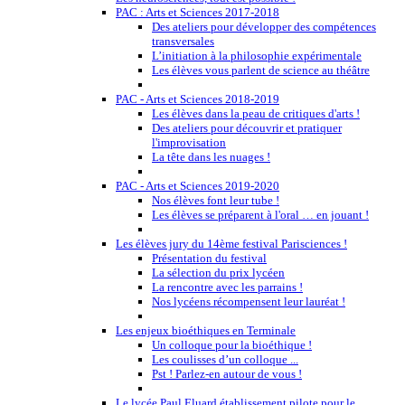
PAC : Arts et Sciences 2017-2018
Des ateliers pour développer des compétences
transversales
L’initiation à la philosophie expérimentale
Les élèves vous parlent de science au théâtre
PAC - Arts et Sciences 2018-2019
Les élèves dans la peau de critiques d'arts !
Des ateliers pour découvrir et pratiquer
l'improvisation
La tête dans les nuages !
PAC - Arts et Sciences 2019-2020
Nos élèves font leur tube !
Les élèves se préparent à l'oral … en jouant !
Les élèves jury du 14ème festival Parisciences !
Présentation du festival
La sélection du prix lycéen
La rencontre avec les parrains !
Nos lycéens récompensent leur lauréat !
Les enjeux bioéthiques en Terminale
Un colloque pour la bioéthique !
Les coulisses d’un colloque ...
Pst ! Parlez-en autour de vous !
Le lycée Paul Eluard établissement pilote pour le