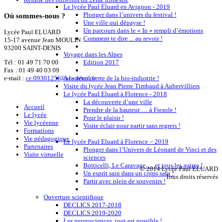
Le lycée Paul Eluard en Avignon - 2019
Plonger dans l’univers du festival !
Où
sommes-nous ?
Une ville qui dépayse !
Un parcours dans le « In » rempli d’émotions
Lycée Paul ELUARD
Comment te dire ... au revoir !
15-17 avenue Jean MOULIN
93200 SAINT-DENIS
Voyage dans les Alpes
Tél :
01 49 71 70 00
Edition 2017
Fax : 01 49 40 03 09
e-mail :
ce.0930125f@ac-creteil.fr
A la découverte de la bio-industrie !
Visite du lycée Jean Pierre Timbaud à Aubervilliers
Le lycée Paul Eluard à Florence - 2018
La découverte d’une ville
Accueil
Prendre de la hauteur … à Fiesole !
Le lycée
Pour le plaisir !
Vie lycéenne
Visite éclair pour partir sans regrets !
Formations
Vie pédagogique
Le lycée Paul Eluard à Florence – 2019
Partenaires
Plonger dans l’Univers de Léonard de Vinci et des
Visite virtuelle
sciences
Botticelli, Le Caravage … et tous les autres !
© 2014 Lycée Paul ELUARD
Un esprit sain dans un corps sain !
Tous droits réservés
Partir avec plein de souvenirs !
Ouverture scientifique
DECLICS 2017-2018
DECLICS 2019-2020
Les neurosciences, tout est possible !