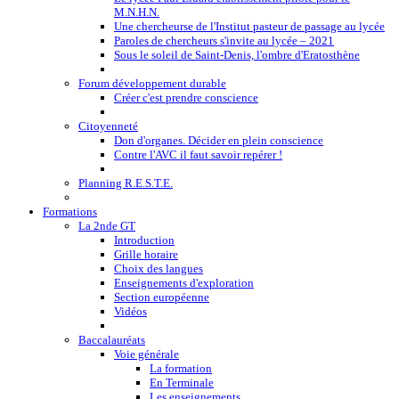
M.N.H.N.
Une chercheurse de l'Institut pasteur de passage au lycée
Paroles de chercheurs s'invite au lycée – 2021
Sous le soleil de Saint-Denis, l'ombre d'Eratosthène
Forum développement durable
Créer c'est prendre conscience
Citoyenneté
Don d'organes. Décider en plein conscience
Contre l'AVC il faut savoir repérer !
Planning R.E.S.T.E.
Formations
La 2nde GT
Introduction
Grille horaire
Choix des langues
Enseignements d'exploration
Section européenne
Vidéos
Baccalauréats
Voie générale
La formation
En Terminale
Les enseignements