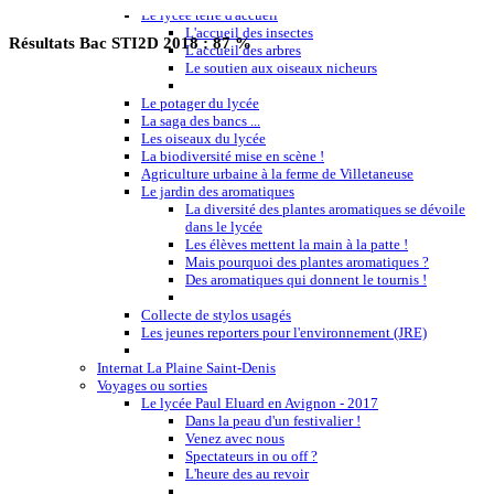
Le lycée terre d'accueil
L'accueil des insectes
Résultats Bac STI2D 2018 : 87 %
L'accueil des arbres
Le soutien aux oiseaux nicheurs
Le potager du lycée
La saga des bancs ...
Les oiseaux du lycée
La biodiversité mise en scène !
Agriculture urbaine à la ferme de Villetaneuse
Le jardin des aromatiques
La diversité des plantes aromatiques se dévoile
dans le lycée
Les élèves mettent la main à la patte !
Mais pourquoi des plantes aromatiques ?
Des aromatiques qui donnent le tournis !
Collecte de stylos usagés
Les jeunes reporters pour l'environnement (JRE)
Internat La Plaine Saint-Denis
Voyages ou sorties
Le lycée Paul Eluard en Avignon - 2017
Dans la peau d'un festivalier !
Venez avec nous
Spectateurs in ou off ?
L'heure des au revoir