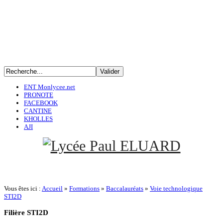
ENT Monlycee.net
PRONOTE
FACEBOOK
CANTINE
KHOLLES
AJI
Vous êtes ici :
Accueil
»
Formations
»
Baccalauréats
»
Voie technologique
STI2D
Filière
STI2D