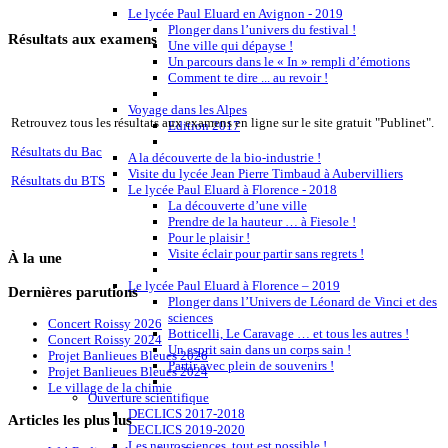
Le lycée Paul Eluard en Avignon - 2019
Plonger dans l’univers du festival !
Résultats aux examens
Une ville qui dépayse !
Un parcours dans le « In » rempli d’émotions
Comment te dire ... au revoir !
Voyage dans les Alpes
Retrouvez tous les résultats aux examens en ligne sur le site gratuit "Publinet".
Edition 2017
Résultats du Bac
A la découverte de la bio-industrie !
Visite du lycée Jean Pierre Timbaud à Aubervilliers
Résultats du BTS
Le lycée Paul Eluard à Florence - 2018
La découverte d’une ville
Prendre de la hauteur … à Fiesole !
Pour le plaisir !
Visite éclair pour partir sans regrets !
À
la une
Le lycée Paul Eluard à Florence – 2019
Dernières
parutions
Plonger dans l’Univers de Léonard de Vinci et des
sciences
Concert Roissy 2026
Botticelli, Le Caravage … et tous les autres !
Concert Roissy 2024
Un esprit sain dans un corps sain !
Projet Banlieues Bleues 2026
Partir avec plein de souvenirs !
Projet Banlieues Bleues 2024
Le village de la chimie
Ouverture scientifique
DECLICS 2017-2018
Articles
les plus lus
DECLICS 2019-2020
Les neurosciences, tout est possible !