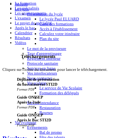
La formation
Accueil
Les spécialités
Le lycée
Les enseignements
Présentation du lycée
L'examen
Le lycée Paul ELUARD
Le projet de spécialité
Carte des formations
Après le bac
Accès à l'établissement
Calendrier
Calculez votre itinéraire
Résultats
Plan du site
Vidéos
Le mot de la proviseure
Taxe d'apprentissage
Téléchargements
Règlement intérieur
Protocole sanitaire
Services en ligne
Cliquez sur l'icône du document pour lancer le téléchargement.
Vos interlocuteurs
Nous contacter
Dépliant de présentation
Vie scolaire
du baccalauréat STI2D
Le service de Vie Scolaire
Format PDF
Formation des délégués
Guide ONISEP
Après la 2nde
Service intendance
Restauration
Format PDF
Bourses
Guide ONISEP
Après le Bac STI2D
Vie lycéenne
Format PDF
Evènements
Bal de promo
Fête des talents