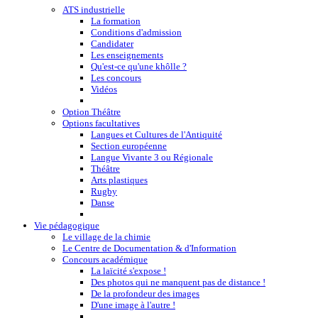
ATS industrielle
La formation
Conditions d'admission
Candidater
Les enseignements
Qu'est-ce qu'une khôlle ?
Les concours
Vidéos
Option Théâtre
Options facultatives
Langues et Cultures de l'Antiquité
Section européenne
Langue Vivante 3 ou Régionale
Théâtre
Arts plastiques
Rugby
Danse
Vie pédagogique
Le village de la chimie
Le Centre de Documentation & d'Information
Concours académique
La laïcité s'expose !
Des photos qui ne manquent pas de distance !
De la profondeur des images
D'une image à l'autre !