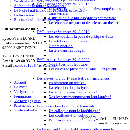
WebRadio du lycée Paul Eluard
PAC : Arts et Sciences 2017-2018
Au bout de la route : Madagascar
Des ateliers pour développer des compétences
Le lycée Paul Eluard sur Facebook et Twitter
transversales
La formation
L’initiation à la philosophie expérimentale
Remise des bulletins du 2ème trimestre
Les élèves vous parlent de science au théâtre
Où
sommes-nous ?
PAC - Arts et Sciences 2018-2019
Les élèves dans la peau de critiques d'arts !
Lycée Paul ELUARD
Des ateliers pour découvrir et pratiquer
15-17 avenue Jean MOULIN
l'improvisation
93200 SAINT-DENIS
La tête dans les nuages !
Tél :
01 49 71 70 00
PAC - Arts et Sciences 2019-2020
Fax : 01 49 40 03 09
Nos élèves font leur tube !
e-mail :
ce.0930125f@ac-creteil.fr
Les élèves se préparent à l'oral … en jouant !
Les élèves jury du 14ème festival Parisciences !
Accueil
Présentation du festival
Le lycée
La sélection du prix lycéen
Vie lycéenne
La rencontre avec les parrains !
Formations
Nos lycéens récompensent leur lauréat !
Vie pédagogique
Partenaires
Les enjeux bioéthiques en Terminale
Visite virtuelle
Un colloque pour la bioéthique !
Les coulisses d’un colloque ...
© 2014 Lycée Paul ELUARD
Pst ! Parlez-en autour de vous !
Tous droits réservés
Le lycée Paul Eluard établissement pilote pour le