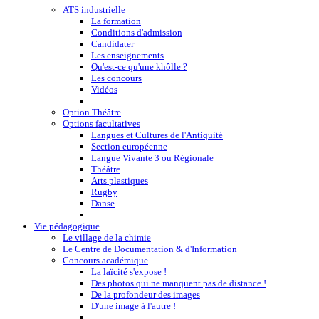
ATS industrielle
La formation
Conditions d'admission
Candidater
Les enseignements
Qu'est-ce qu'une khôlle ?
Les concours
Vidéos
Option Théâtre
Options facultatives
Langues et Cultures de l'Antiquité
Section européenne
Langue Vivante 3 ou Régionale
Théâtre
Arts plastiques
Rugby
Danse
Vie pédagogique
Le village de la chimie
Le Centre de Documentation & d'Information
Concours académique
La laïcité s'expose !
Des photos qui ne manquent pas de distance !
De la profondeur des images
D'une image à l'autre !