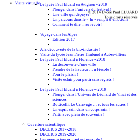
Visite virtuelle
Le lycée Paul Eluard en Avignon - 2019
Plonger dans l’univers du festival !
© 2014 Lycée Paul ELUARD
Une ville qui dépayse !
Tous droits réservés
Un parcours dans le « In » rempli d’émotions
Comment te dire ... au revoir !
Voyage dans les Alpes
Edition 2017
A la découverte de la bio-industrie !
Visite du lycée Jean Pierre Timbaud à Aubervilliers
Le lycée Paul Eluard à Florence - 2018
La découverte d’une ville
Prendre de la hauteur … à Fiesole !
Pour le plaisir !
Visite éclair pour partir sans regrets !
Le lycée Paul Eluard à Florence – 2019
Plonger dans l’Univers de Léonard de Vinci et des
sciences
Botticelli, Le Caravage … et tous les autres !
Un esprit sain dans un corps sain !
Partir avec plein de souvenirs !
Ouverture scientifique
DECLICS 2017-2018
DECLICS 2019-2020
Les neurosciences, tout est possible !