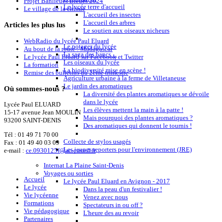
Projet Banlieues Bleues 2024
Le lycée terre d'accueil
Le village de la chimie
L'accueil des insectes
L'accueil des arbres
Articles
les plus lus
Le soutien aux oiseaux nicheurs
WebRadio du lycée Paul Eluard
Le potager du lycée
Au bout de la route : Madagascar
La saga des bancs ...
Le lycée Paul Eluard sur Facebook et Twitter
Les oiseaux du lycée
La formation
La biodiversité mise en scène !
Remise des bulletins du 2ème trimestre
Agriculture urbaine à la ferme de Villetaneuse
Le jardin des aromatiques
Où
sommes-nous ?
La diversité des plantes aromatiques se dévoile
dans le lycée
Lycée Paul ELUARD
Les élèves mettent la main à la patte !
15-17 avenue Jean MOULIN
Mais pourquoi des plantes aromatiques ?
93200 SAINT-DENIS
Des aromatiques qui donnent le tournis !
Tél :
01 49 71 70 00
Collecte de stylos usagés
Fax : 01 49 40 03 09
Les jeunes reporters pour l'environnement (JRE)
e-mail :
ce.0930125f@ac-creteil.fr
Internat La Plaine Saint-Denis
Voyages ou sorties
Accueil
Le lycée Paul Eluard en Avignon - 2017
Le lycée
Dans la peau d'un festivalier !
Vie lycéenne
Venez avec nous
Formations
Spectateurs in ou off ?
Vie pédagogique
L'heure des au revoir
Partenaires