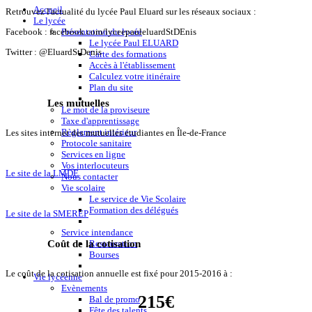
Accueil
Retrouvez l'actualité du lycée Paul Eluard sur les réseaux sociaux :
Le lycée
Présentation du lycée
Facebook : facebook.com/
lyceepauleluardStDEnis
Le lycée Paul ELUARD
Twitter : @EluardStDenis
Carte des formations
Accès à l'établissement
Calculez votre itinéraire
Plan du site
Les mutuelles
Le mot de la proviseure
Taxe d'apprentissage
Règlement intérieur
Les sites internet des mutuelles étudiantes en Île-de-France
Protocole sanitaire
Services en ligne
Vos interlocuteurs
Le site de la LMDE
Nous contacter
Vie scolaire
Le service de Vie Scolaire
Formation des délégués
Le site de la SMEREP
Service intendance
Coût de la cotisation
Restauration
Bourses
Le coût de la cotisation annuelle est fixé pour 2015-2016 à :
Vie lycéenne
Evènements
215€
Bal de promo
Fête des talents