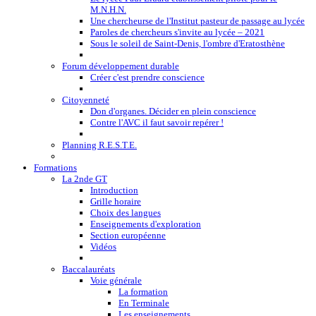
M.N.H.N.
Une chercheurse de l'Institut pasteur de passage au lycée
Paroles de chercheurs s'invite au lycée – 2021
Sous le soleil de Saint-Denis, l'ombre d'Eratosthène
Forum développement durable
Créer c'est prendre conscience
Citoyenneté
Don d'organes. Décider en plein conscience
Contre l'AVC il faut savoir repérer !
Planning R.E.S.T.E.
Formations
La 2nde GT
Introduction
Grille horaire
Choix des langues
Enseignements d'exploration
Section européenne
Vidéos
Baccalauréats
Voie générale
La formation
En Terminale
Les enseignements