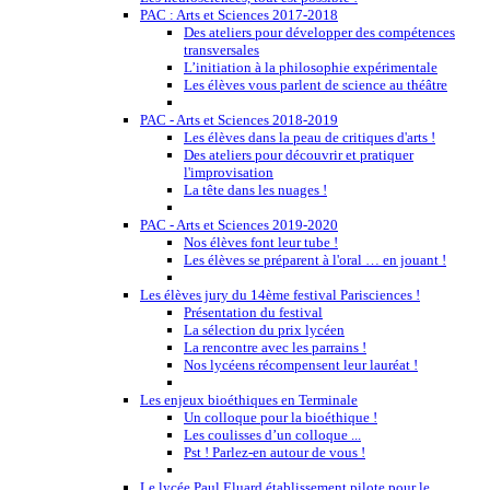
PAC : Arts et Sciences 2017-2018
Des ateliers pour développer des compétences
transversales
L’initiation à la philosophie expérimentale
Les élèves vous parlent de science au théâtre
PAC - Arts et Sciences 2018-2019
Les élèves dans la peau de critiques d'arts !
Des ateliers pour découvrir et pratiquer
l'improvisation
La tête dans les nuages !
PAC - Arts et Sciences 2019-2020
Nos élèves font leur tube !
Les élèves se préparent à l'oral … en jouant !
Les élèves jury du 14ème festival Parisciences !
Présentation du festival
La sélection du prix lycéen
La rencontre avec les parrains !
Nos lycéens récompensent leur lauréat !
Les enjeux bioéthiques en Terminale
Un colloque pour la bioéthique !
Les coulisses d’un colloque ...
Pst ! Parlez-en autour de vous !
Le lycée Paul Eluard établissement pilote pour le