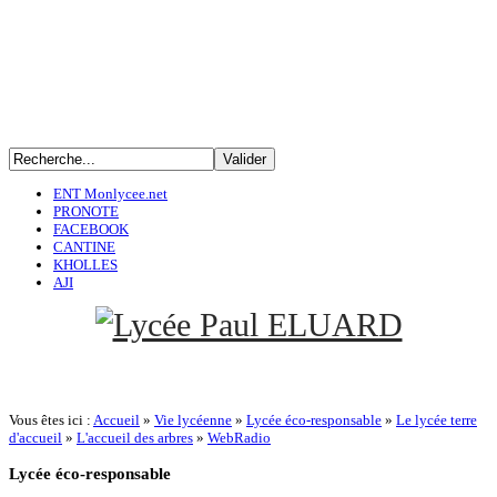
ENT Monlycee.net
PRONOTE
FACEBOOK
CANTINE
KHOLLES
AJI
Vous êtes ici :
Accueil
»
Vie lycéenne
»
Lycée éco-responsable
»
Le lycée terre
d'accueil
»
L'accueil des arbres
»
WebRadio
Lycée
éco-responsable