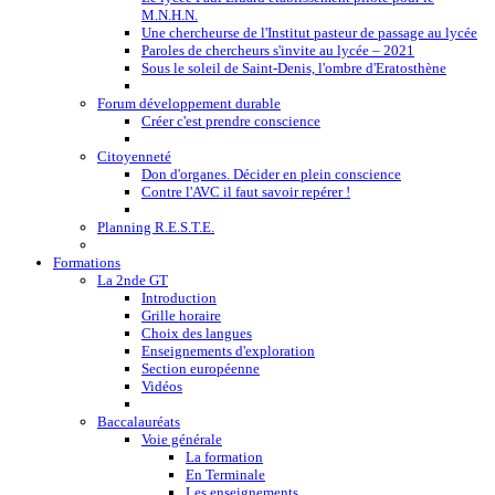
M.N.H.N.
Une chercheurse de l'Institut pasteur de passage au lycée
Paroles de chercheurs s'invite au lycée – 2021
Sous le soleil de Saint-Denis, l'ombre d'Eratosthène
Forum développement durable
Créer c'est prendre conscience
Citoyenneté
Don d'organes. Décider en plein conscience
Contre l'AVC il faut savoir repérer !
Planning R.E.S.T.E.
Formations
La 2nde GT
Introduction
Grille horaire
Choix des langues
Enseignements d'exploration
Section européenne
Vidéos
Baccalauréats
Voie générale
La formation
En Terminale
Les enseignements