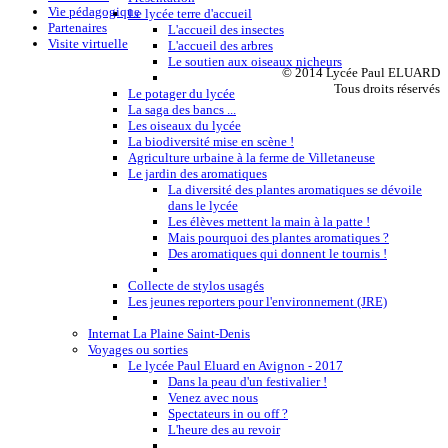
Vie pédagogique
Le lycée terre d'accueil
Partenaires
L'accueil des insectes
Visite virtuelle
L'accueil des arbres
Le soutien aux oiseaux nicheurs
© 2014 Lycée Paul ELUARD
Tous droits réservés
Le potager du lycée
La saga des bancs ...
Les oiseaux du lycée
La biodiversité mise en scène !
Agriculture urbaine à la ferme de Villetaneuse
Le jardin des aromatiques
La diversité des plantes aromatiques se dévoile
dans le lycée
Les élèves mettent la main à la patte !
Mais pourquoi des plantes aromatiques ?
Des aromatiques qui donnent le tournis !
Collecte de stylos usagés
Les jeunes reporters pour l'environnement (JRE)
Internat La Plaine Saint-Denis
Voyages ou sorties
Le lycée Paul Eluard en Avignon - 2017
Dans la peau d'un festivalier !
Venez avec nous
Spectateurs in ou off ?
L'heure des au revoir