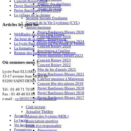
Concert Roissy 2024
Remise des diplômes
Projet Banlieues Bleues 2026
50 ans du lycée
Projet Banlieues Bleues 2024
Le village de la chimie
Sécurité Sociale Etudiante
Conseil de la Vie Lycéenne (CVL)
Articles
les plus lus
Atelier musique
Projet Banlieues Bleues 2026
WebRadio du lycée Paul Eluard
Concert Roissy 2026
Au bout de la route : Madagascar
Projet Banlieues Bleues 2024
Le lycée Paul Eluard sur Facebook et Twitter
Concert Roissy 2024
La formation
Inscription à l'atelier
Remise des bulletins du 2ème trimestre
Projet banlieues bleues 2023
Concert Roissy 2023
Où
sommes-nous ?
Concert Roissy 2022
Fête de fin d'année 2021
Lycée Paul ELUARD
Projet Banlieues Bleues 2021
15-17 avenue Jean MOULIN
L'atelier musique à Matignon
93200 SAINT-DENIS
Concert fête des talents 2019
Projet Banlieues Bleues 2019
Tél :
01 49 71 70 00
Projet Banlieues Bleues 2018
Fax : 01 49 40 03 09
Projet Banlieues Bleues 2017
e-mail :
ce.0930125f@ac-creteil.fr
Club lecture
Actualité Théâtre
Accueil
Maison des lycéens (MDL)
Le lycée
Association sportive
Vie lycéenne
Lycée éco-responsable
Formations
Présentation