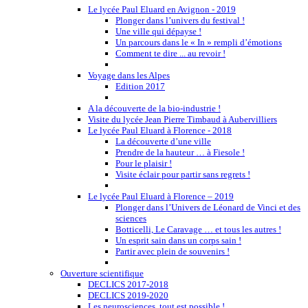
Le lycée Paul Eluard en Avignon - 2019
Plonger dans l’univers du festival !
Une ville qui dépayse !
Un parcours dans le « In » rempli d’émotions
Comment te dire ... au revoir !
Voyage dans les Alpes
Edition 2017
A la découverte de la bio-industrie !
Visite du lycée Jean Pierre Timbaud à Aubervilliers
Le lycée Paul Eluard à Florence - 2018
La découverte d’une ville
Prendre de la hauteur … à Fiesole !
Pour le plaisir !
Visite éclair pour partir sans regrets !
Le lycée Paul Eluard à Florence – 2019
Plonger dans l’Univers de Léonard de Vinci et des
sciences
Botticelli, Le Caravage … et tous les autres !
Un esprit sain dans un corps sain !
Partir avec plein de souvenirs !
Ouverture scientifique
DECLICS 2017-2018
DECLICS 2019-2020
Les neurosciences, tout est possible !