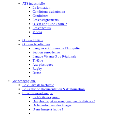
ATS industrielle
La formation
Conditions d'admission
Candidater
Les enseignements
Qu'est-ce qu'une khôlle ?
Les concours
Vidéos
Option Théâtre
Options facultatives
Langues et Cultures de l'Antiquité
Section européenne
Langue Vivante 3 ou Régionale
Théâtre
Arts plastiques
Rugby
Danse
Vie pédagogique
Le village de la chimie
Le Centre de Documentation & d'Information
Concours académique
La laïcité s'expose !
Des photos qui ne manquent pas de distance !
De la profondeur des images
D'une image à l'autre !