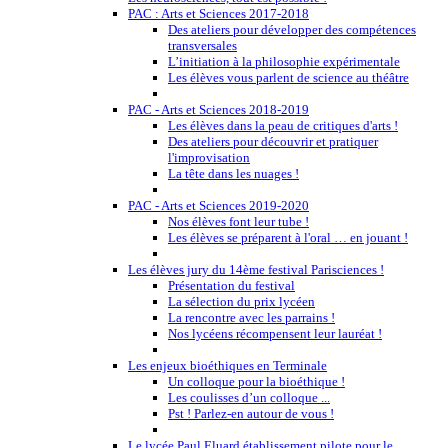
PAC : Arts et Sciences 2017-2018
Des ateliers pour développer des compétences
transversales
L’initiation à la philosophie expérimentale
Les élèves vous parlent de science au théâtre
PAC - Arts et Sciences 2018-2019
Les élèves dans la peau de critiques d'arts !
Des ateliers pour découvrir et pratiquer
l'improvisation
La tête dans les nuages !
PAC - Arts et Sciences 2019-2020
Nos élèves font leur tube !
Les élèves se préparent à l'oral … en jouant !
Les élèves jury du 14ème festival Parisciences !
Présentation du festival
La sélection du prix lycéen
La rencontre avec les parrains !
Nos lycéens récompensent leur lauréat !
Les enjeux bioéthiques en Terminale
Un colloque pour la bioéthique !
Les coulisses d’un colloque ...
Pst ! Parlez-en autour de vous !
Le lycée Paul Eluard établissement pilote pour le