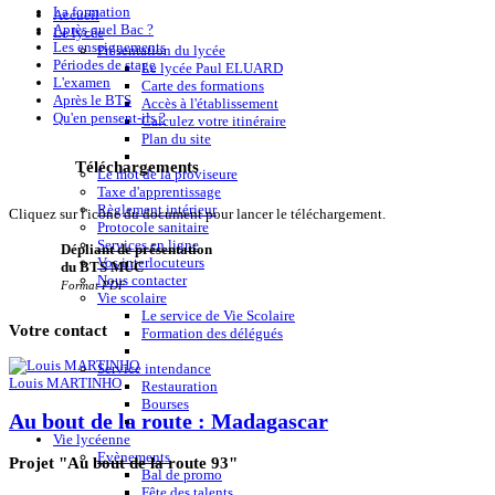
La formation
Accueil
Après quel Bac ?
Le lycée
Les enseignements
Présentation du lycée
Périodes de stage
Le lycée Paul ELUARD
L'examen
Carte des formations
Après le BTS
Accès à l'établissement
Qu'en pensent-ils ?
Calculez votre itinéraire
Plan du site
Téléchargements
Le mot de la proviseure
Taxe d'apprentissage
Règlement intérieur
Cliquez sur l'icône du document pour lancer le téléchargement.
Protocole sanitaire
Services en ligne
Dépliant de présentation
Vos interlocuteurs
du BTS MUC
Nous contacter
Format PDF
Vie scolaire
Le service de Vie Scolaire
Votre
contact
Formation des délégués
Service intendance
Louis MARTINHO
Restauration
Bourses
Au bout de la route : Madagascar
Vie lycéenne
Evènements
Projet "Au bout de la route 93"
Bal de promo
Fête des talents