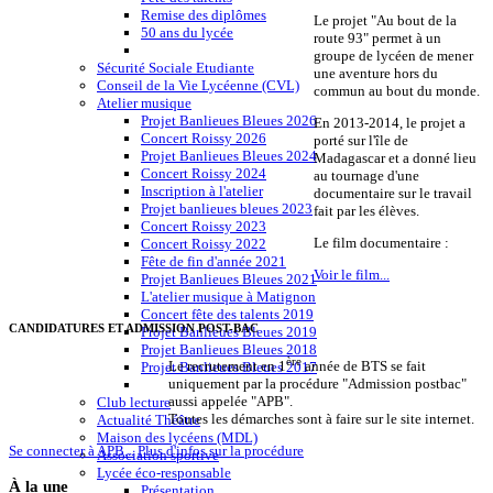
Remise des diplômes
Le projet "Au bout de la
50 ans du lycée
route 93" permet à un
groupe de lycéen de mener
Sécurité Sociale Etudiante
une aventure hors du
Conseil de la Vie Lycéenne (CVL)
commun au bout du monde.
Atelier musique
Projet Banlieues Bleues 2026
En 2013-2014, le projet a
Concert Roissy 2026
porté sur l'île de
Projet Banlieues Bleues 2024
Madagascar et a donné lieu
Concert Roissy 2024
au tournage d'une
Inscription à l'atelier
documentaire sur le travail
Projet banlieues bleues 2023
fait par les élèves.
Concert Roissy 2023
Le film documentaire :
Concert Roissy 2022
Fête de fin d'année 2021
Voir le film...
Projet Banlieues Bleues 2021
L'atelier musique à Matignon
Concert fête des talents 2019
CANDIDATURES ET ADMISSION POST-BAC
Projet Banlieues Bleues 2019
Projet Banlieues Bleues 2018
ère
Le recrutement en 1
année de BTS se fait
Projet Banlieues Bleues 2017
uniquement par la procédure "Admission postbac"
aussi appelée "APB".
Club lecture
Toutes les démarches sont à faire sur le site internet.
Actualité Théâtre
Maison des lycéens (MDL)
Se connecter à APB...
Plus d'infos sur la procédure
Association sportive
Lycée éco-responsable
À
la une
Présentation