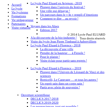
Le lycée Paul Eluard en Avignon - 2019
Accueil
Plonger dans l’univers du festival !
Le lycée
Une ville qui dépayse !
Vie lycéenne
Un parcours dans le « In » rempli d’émotions
Formations
Comment te dire ... au revoir !
Vie pédagogique
Partenaires
Voyage dans les Alpes
Visite virtuelle
Edition 2017
© 2014 Lycée Paul ELUARD
A la découverte de la bio-industrie !
Tous droits réservés
Visite du lycée Jean Pierre Timbaud à Aubervilliers
Le lycée Paul Eluard à Florence - 2018
La découverte d’une ville
Prendre de la hauteur … à Fiesole !
Pour le plaisir !
Visite éclair pour partir sans regrets !
Le lycée Paul Eluard à Florence – 2019
Plonger dans l’Univers de Léonard de Vinci et des
sciences
Botticelli, Le Caravage … et tous les autres !
Un esprit sain dans un corps sain !
Partir avec plein de souvenirs !
Ouverture scientifique
DECLICS 2017-2018
DECLICS 2019-2020
Les neurosciences, tout est possible !