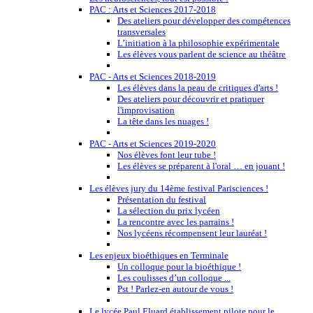
PAC : Arts et Sciences 2017-2018
Des ateliers pour développer des compétences
transversales
L’initiation à la philosophie expérimentale
Les élèves vous parlent de science au théâtre
PAC - Arts et Sciences 2018-2019
Les élèves dans la peau de critiques d'arts !
Des ateliers pour découvrir et pratiquer
l'improvisation
La tête dans les nuages !
PAC - Arts et Sciences 2019-2020
Nos élèves font leur tube !
Les élèves se préparent à l'oral … en jouant !
Les élèves jury du 14ème festival Parisciences !
Présentation du festival
La sélection du prix lycéen
La rencontre avec les parrains !
Nos lycéens récompensent leur lauréat !
Les enjeux bioéthiques en Terminale
Un colloque pour la bioéthique !
Les coulisses d’un colloque ...
Pst ! Parlez-en autour de vous !
Le lycée Paul Eluard établissement pilote pour le