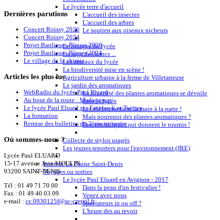
Le lycée terre d'accueil
Dernières
parutions
L'accueil des insectes
L'accueil des arbres
Concert Roissy 2026
Le soutien aux oiseaux nicheurs
Concert Roissy 2024
Projet Banlieues Bleues 2026
Le potager du lycée
Projet Banlieues Bleues 2024
La saga des bancs ...
Le village de la chimie
Les oiseaux du lycée
La biodiversité mise en scène !
Articles
les plus lus
Agriculture urbaine à la ferme de Villetaneuse
Le jardin des aromatiques
WebRadio du lycée Paul Eluard
La diversité des plantes aromatiques se dévoile
Au bout de la route : Madagascar
dans le lycée
Le lycée Paul Eluard sur Facebook et Twitter
Les élèves mettent la main à la patte !
La formation
Mais pourquoi des plantes aromatiques ?
Remise des bulletins du 2ème trimestre
Des aromatiques qui donnent le tournis !
Où
sommes-nous ?
Collecte de stylos usagés
Les jeunes reporters pour l'environnement (JRE)
Lycée Paul ELUARD
15-17 avenue Jean MOULIN
Internat La Plaine Saint-Denis
93200 SAINT-DENIS
Voyages ou sorties
Le lycée Paul Eluard en Avignon - 2017
Tél :
01 49 71 70 00
Dans la peau d'un festivalier !
Fax : 01 49 40 03 09
Venez avec nous
e-mail :
ce.0930125f@ac-creteil.fr
Spectateurs in ou off ?
L'heure des au revoir