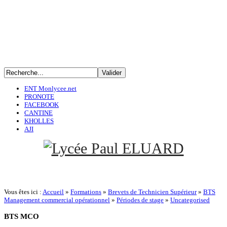
ENT Monlycee.net
PRONOTE
FACEBOOK
CANTINE
KHOLLES
AJI
Vous êtes ici :
Accueil
»
Formations
»
Brevets de Technicien Supérieur
»
BTS
Management commercial opérationnel
»
Périodes de stage
»
Uncategorised
BTS
MCO