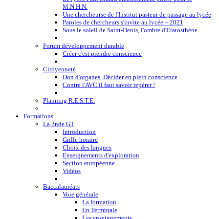
M.N.H.N.
Une chercheurse de l'Institut pasteur de passage au lycée
Paroles de chercheurs s'invite au lycée – 2021
Sous le soleil de Saint-Denis, l'ombre d'Eratosthène
Forum développement durable
Créer c'est prendre conscience
Citoyenneté
Don d'organes. Décider en plein conscience
Contre l'AVC il faut savoir repérer !
Planning R.E.S.T.E.
Formations
La 2nde GT
Introduction
Grille horaire
Choix des langues
Enseignements d'exploration
Section européenne
Vidéos
Baccalauréats
Voie générale
La formation
En Terminale
Les enseignements