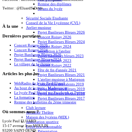
Remise des diplômes
Twitter : @EluardStDenis
50 ans du lycée
Sécurité Sociale Etudiante
Conseil de la Vie Lycéenne (CVL)
À
la une
Atelier musique
Projet Banlieues Bleues 2026
Dernières
parutions
Concert Roissy 2026
Projet Banlieues Bleues 2024
Concert Roissy 2026
Concert Roissy 2024
Concert Roissy 2024
Inscription à l'atelier
Projet Banlieues Bleues 2026
Projet banlieues bleues 2023
Projet Banlieues Bleues 2024
Concert Roissy 2023
Le village de la chimie
Concert Roissy 2022
Fête de fin d'année 2021
Articles
les plus lus
Projet Banlieues Bleues 2021
L'atelier musique à Matignon
WebRadio du lycée Paul Eluard
Concert fête des talents 2019
Au bout de la route : Madagascar
Projet Banlieues Bleues 2019
Le lycée Paul Eluard sur Facebook et Twitter
Projet Banlieues Bleues 2018
La formation
Projet Banlieues Bleues 2017
Remise des bulletins du 2ème trimestre
Club lecture
Où
sommes-nous ?
Actualité Théâtre
Maison des lycéens (MDL)
Lycée Paul ELUARD
Association sportive
15-17 avenue Jean MOULIN
Lycée éco-responsable
93200 SAINT-DENIS
Présentation