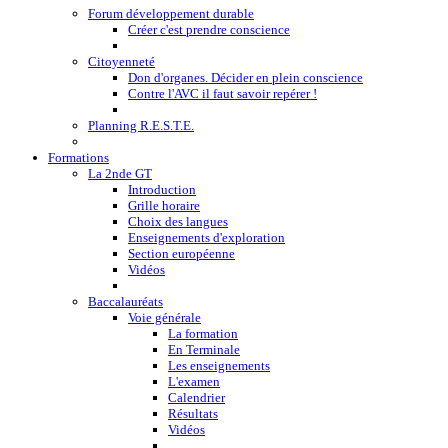
Forum développement durable
Créer c'est prendre conscience
Citoyenneté
Don d'organes. Décider en plein conscience
Contre l'AVC il faut savoir repérer !
Planning R.E.S.T.E.
Formations
La 2nde GT
Introduction
Grille horaire
Choix des langues
Enseignements d'exploration
Section européenne
Vidéos
Baccalauréats
Voie générale
La formation
En Terminale
Les enseignements
L'examen
Calendrier
Résultats
Vidéos