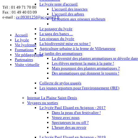
Le lycée terre d'accueil
Tél :
01 49 71 70 00
L'accueil des insectes
Fax : 01 49 40 03 09
L'accueil des arbres
e-mail :
ce.0930125f@ac-creteil.fr
Le soutien aux oiseaux nicheurs
Le potager du lycée
La saga des bancs ...
Accueil
Les oiseaux du lycée
Le lycée
La biodiversité mise en scène !
Vie lycéenne
Agriculture urbaine à la ferme de Villetaneuse
Formations
Le jardin des aromatiques
Vie pédagogique
La diversité des plantes aromatiques se dévoile dans
Partenaires
Les élèves mettent la main à la patte !
Visite virtuelle
Mais pourquoi des plantes aromatiques ?
Des aromatiques qui donnent le tournis !
Collecte de stylos usagés
Les jeunes reporters pour l'environnement (JRE)
Internat La Plaine Saint-Denis
Voyages ou sorties
Le lycée Paul Eluard en Avignon - 2017
Dans la peau d'un festivalier !
Venez avec nous
Spectateurs in ou off ?
L'heure des au revoir
Le lycée Paul Eluard en Avignon - 2019