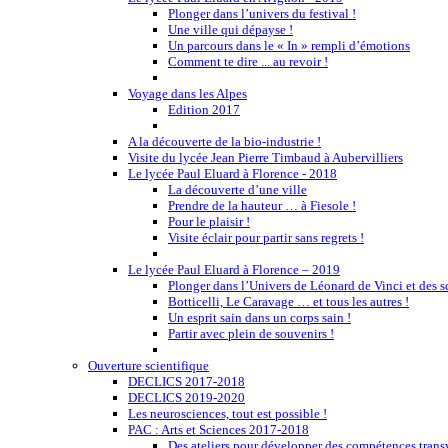
Plonger dans l’univers du festival !
Une ville qui dépayse !
Un parcours dans le « In » rempli d’émotions
Comment te dire ... au revoir !
Voyage dans les Alpes
Edition 2017
A la découverte de la bio-industrie !
Visite du lycée Jean Pierre Timbaud à Aubervilliers
Le lycée Paul Eluard à Florence - 2018
La découverte d’une ville
Prendre de la hauteur … à Fiesole !
Pour le plaisir !
Visite éclair pour partir sans regrets !
Le lycée Paul Eluard à Florence – 2019
Plonger dans l’Univers de Léonard de Vinci et des s
Botticelli, Le Caravage … et tous les autres !
Un esprit sain dans un corps sain !
Partir avec plein de souvenirs !
Ouverture scientifique
DECLICS 2017-2018
DECLICS 2019-2020
Les neurosciences, tout est possible !
PAC : Arts et Sciences 2017-2018
Des ateliers pour développer des compétences trans