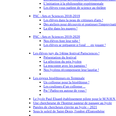
L’initiation à la philosophie expérimentale
Les élèves vous parlent de science au théâtre
PAC - Arts et Sciences 2018-2019
Les élèves dans la peau de critiques d'arts !
Des ateliers pour découvrir et pratiquer l'improvisat
La tête dans les nuages !
PAC - Arts et Sciences 2019-2020
Nos élèves font leur tube !
Les élèves se préparent à l'oral … en jouant !
Les élèves jury du 14ème festival Parisciences !
Présentation du festival
La sélection du prix lycéen
La rencontre avec les parrains !
Nos lycéens récompensent leur lauréat !
Les enjeux bioéthiques en Terminale
Un colloque pour la bioéthique !
Les coulisses d’un colloque ...
Pst ! Parlez-en autour de vous !
Le lycée Paul Eluard établissement pilote pour le M.N.H.N.
Une chercheurse de l'Institut pasteur de passage au lycée
Paroles de chercheurs s'invite au lycée – 2021
Sous le soleil de Saint-Denis, l'ombre d'Eratosthène