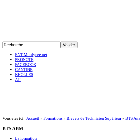
ENT Monlycee.net
PRONOTE
FACEBOOK
CANTINE
KHOLLES
AJI
Vous êtes ici :
Accueil
»
Formations
»
Brevets de Technicien Supérieur
»
BTS Ana
BTS
ABM
La formation