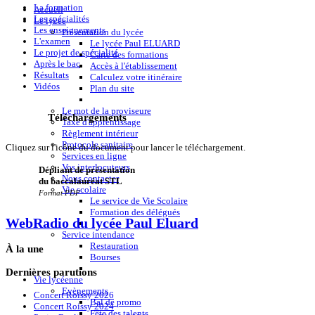
La formation
Accueil
Les spécialités
Le lycée
Les enseignements
Présentation du lycée
L'examen
Le lycée Paul ELUARD
Le projet de spécialité
Carte des formations
Après le bac
Accès à l'établissement
Résultats
Calculez votre itinéraire
Vidéos
Plan du site
Le mot de la proviseure
Téléchargements
Taxe d'apprentissage
Règlement intérieur
Protocole sanitaire
Cliquez sur l'icône du document pour lancer le téléchargement.
Services en ligne
Vos interlocuteurs
Dépliant de présentation
Nous contacter
du baccalauréat STL
Vie scolaire
Format PDF
Le service de Vie Scolaire
Formation des délégués
WebRadio du lycée Paul Eluard
Service intendance
Restauration
À
la une
Bourses
Dernières
parutions
Vie lycéenne
Evènements
Concert Roissy 2026
Bal de promo
Concert Roissy 2024
Fête des talents