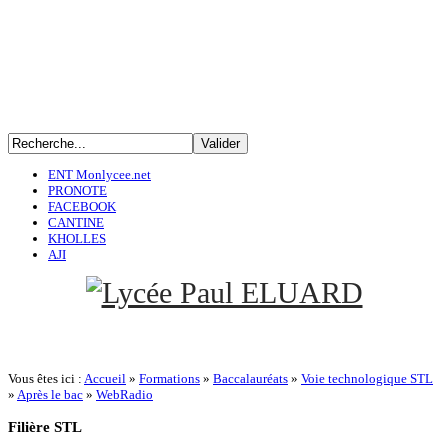
ENT Monlycee.net
PRONOTE
FACEBOOK
CANTINE
KHOLLES
AJI
Vous êtes ici :
Accueil
»
Formations
»
Baccalauréats
»
Voie technologique STL
»
Après le bac
»
WebRadio
Filière
STL