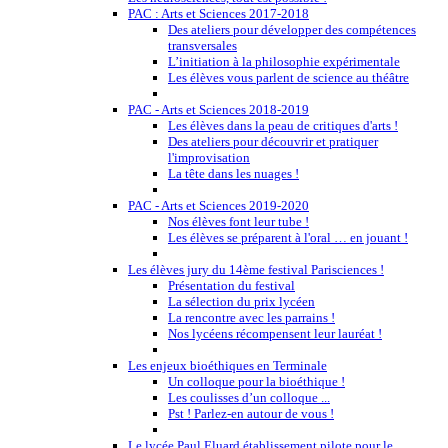
PAC : Arts et Sciences 2017-2018
Des ateliers pour développer des compétences
transversales
L’initiation à la philosophie expérimentale
Les élèves vous parlent de science au théâtre
PAC - Arts et Sciences 2018-2019
Les élèves dans la peau de critiques d'arts !
Des ateliers pour découvrir et pratiquer
l'improvisation
La tête dans les nuages !
PAC - Arts et Sciences 2019-2020
Nos élèves font leur tube !
Les élèves se préparent à l'oral … en jouant !
Les élèves jury du 14ème festival Parisciences !
Présentation du festival
La sélection du prix lycéen
La rencontre avec les parrains !
Nos lycéens récompensent leur lauréat !
Les enjeux bioéthiques en Terminale
Un colloque pour la bioéthique !
Les coulisses d’un colloque ...
Pst ! Parlez-en autour de vous !
Le lycée Paul Eluard établissement pilote pour le