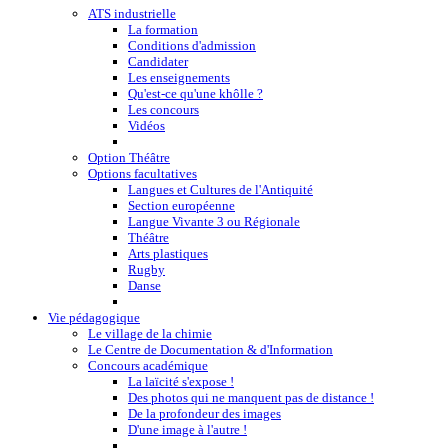
ATS industrielle
La formation
Conditions d'admission
Candidater
Les enseignements
Qu'est-ce qu'une khôlle ?
Les concours
Vidéos
Option Théâtre
Options facultatives
Langues et Cultures de l'Antiquité
Section européenne
Langue Vivante 3 ou Régionale
Théâtre
Arts plastiques
Rugby
Danse
Vie pédagogique
Le village de la chimie
Le Centre de Documentation & d'Information
Concours académique
La laïcité s'expose !
Des photos qui ne manquent pas de distance !
De la profondeur des images
D'une image à l'autre !