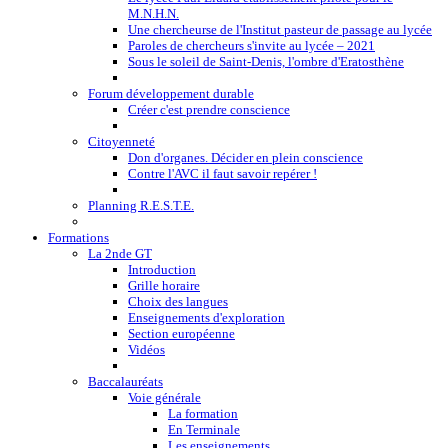
M.N.H.N.
Une chercheurse de l'Institut pasteur de passage au lycée
Paroles de chercheurs s'invite au lycée – 2021
Sous le soleil de Saint-Denis, l'ombre d'Eratosthène
Forum développement durable
Créer c'est prendre conscience
Citoyenneté
Don d'organes. Décider en plein conscience
Contre l'AVC il faut savoir repérer !
Planning R.E.S.T.E.
Formations
La 2nde GT
Introduction
Grille horaire
Choix des langues
Enseignements d'exploration
Section européenne
Vidéos
Baccalauréats
Voie générale
La formation
En Terminale
Les enseignements