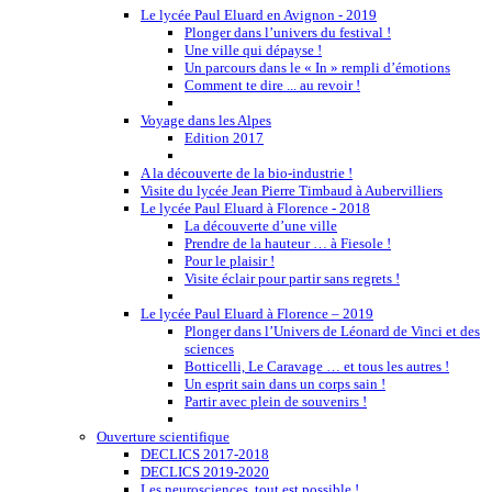
Le lycée Paul Eluard en Avignon - 2019
Plonger dans l’univers du festival !
Une ville qui dépayse !
Un parcours dans le « In » rempli d’émotions
Comment te dire ... au revoir !
Voyage dans les Alpes
Edition 2017
A la découverte de la bio-industrie !
Visite du lycée Jean Pierre Timbaud à Aubervilliers
Le lycée Paul Eluard à Florence - 2018
La découverte d’une ville
Prendre de la hauteur … à Fiesole !
Pour le plaisir !
Visite éclair pour partir sans regrets !
Le lycée Paul Eluard à Florence – 2019
Plonger dans l’Univers de Léonard de Vinci et des
sciences
Botticelli, Le Caravage … et tous les autres !
Un esprit sain dans un corps sain !
Partir avec plein de souvenirs !
Ouverture scientifique
DECLICS 2017-2018
DECLICS 2019-2020
Les neurosciences, tout est possible !