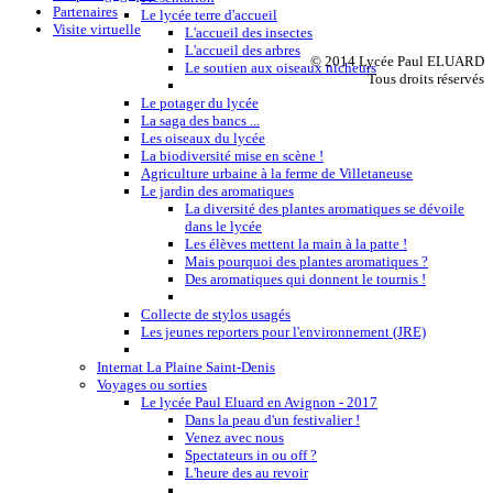
Partenaires
Le lycée terre d'accueil
Visite virtuelle
L'accueil des insectes
L'accueil des arbres
© 2014 Lycée Paul ELUARD
Le soutien aux oiseaux nicheurs
Tous droits réservés
Le potager du lycée
La saga des bancs ...
Les oiseaux du lycée
La biodiversité mise en scène !
Agriculture urbaine à la ferme de Villetaneuse
Le jardin des aromatiques
La diversité des plantes aromatiques se dévoile
dans le lycée
Les élèves mettent la main à la patte !
Mais pourquoi des plantes aromatiques ?
Des aromatiques qui donnent le tournis !
Collecte de stylos usagés
Les jeunes reporters pour l'environnement (JRE)
Internat La Plaine Saint-Denis
Voyages ou sorties
Le lycée Paul Eluard en Avignon - 2017
Dans la peau d'un festivalier !
Venez avec nous
Spectateurs in ou off ?
L'heure des au revoir