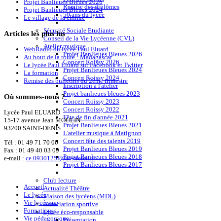
Projet Banlieues Bleues 2026
Remise des diplômes
Projet Banlieues Bleues 2024
50 ans du lycée
Le village de la chimie
Sécurité Sociale Etudiante
Articles
les plus lus
Conseil de la Vie Lycéenne (CVL)
Atelier musique
WebRadio du lycée Paul Eluard
Projet Banlieues Bleues 2026
Au bout de la route : Madagascar
Concert Roissy 2026
Le lycée Paul Eluard sur Facebook et Twitter
Projet Banlieues Bleues 2024
La formation
Concert Roissy 2024
Remise des bulletins du 2ème trimestre
Inscription à l'atelier
Projet banlieues bleues 2023
Où
sommes-nous ?
Concert Roissy 2023
Concert Roissy 2022
Lycée Paul ELUARD
Fête de fin d'année 2021
15-17 avenue Jean MOULIN
Projet Banlieues Bleues 2021
93200 SAINT-DENIS
L'atelier musique à Matignon
Concert fête des talents 2019
Tél :
01 49 71 70 00
Projet Banlieues Bleues 2019
Fax : 01 49 40 03 09
Projet Banlieues Bleues 2018
e-mail :
ce.0930125f@ac-creteil.fr
Projet Banlieues Bleues 2017
Club lecture
Accueil
Actualité Théâtre
Le lycée
Maison des lycéens (MDL)
Vie lycéenne
Association sportive
Formations
Lycée éco-responsable
Vie pédagogique
Présentation