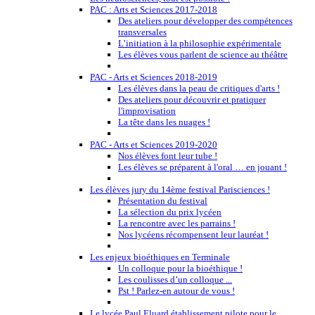
PAC : Arts et Sciences 2017-2018
Des ateliers pour développer des compétences
transversales
L’initiation à la philosophie expérimentale
Les élèves vous parlent de science au théâtre
PAC - Arts et Sciences 2018-2019
Les élèves dans la peau de critiques d'arts !
Des ateliers pour découvrir et pratiquer
l'improvisation
La tête dans les nuages !
PAC - Arts et Sciences 2019-2020
Nos élèves font leur tube !
Les élèves se préparent à l'oral … en jouant !
Les élèves jury du 14ème festival Parisciences !
Présentation du festival
La sélection du prix lycéen
La rencontre avec les parrains !
Nos lycéens récompensent leur lauréat !
Les enjeux bioéthiques en Terminale
Un colloque pour la bioéthique !
Les coulisses d’un colloque ...
Pst ! Parlez-en autour de vous !
Le lycée Paul Eluard établissement pilote pour le