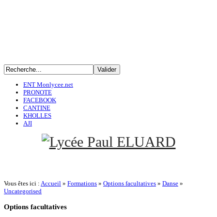
ENT Monlycee.net
PRONOTE
FACEBOOK
CANTINE
KHOLLES
AJI
Vous êtes ici :
Accueil
»
Formations
»
Options facultatives
»
Danse
»
Uncategorised
Options
facultatives