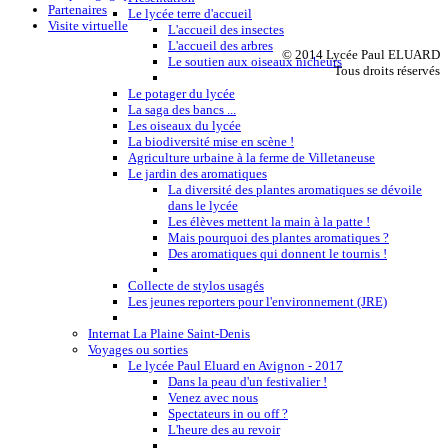
Partenaires
Le lycée terre d'accueil
Visite virtuelle
L'accueil des insectes
L'accueil des arbres
© 2014 Lycée Paul ELUARD
Le soutien aux oiseaux nicheurs
Tous droits réservés
Le potager du lycée
La saga des bancs ...
Les oiseaux du lycée
La biodiversité mise en scène !
Agriculture urbaine à la ferme de Villetaneuse
Le jardin des aromatiques
La diversité des plantes aromatiques se dévoile
dans le lycée
Les élèves mettent la main à la patte !
Mais pourquoi des plantes aromatiques ?
Des aromatiques qui donnent le tournis !
Collecte de stylos usagés
Les jeunes reporters pour l'environnement (JRE)
Internat La Plaine Saint-Denis
Voyages ou sorties
Le lycée Paul Eluard en Avignon - 2017
Dans la peau d'un festivalier !
Venez avec nous
Spectateurs in ou off ?
L'heure des au revoir