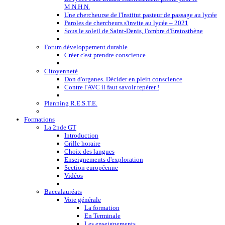
M.N.H.N.
Une chercheurse de l'Institut pasteur de passage au lycée
Paroles de chercheurs s'invite au lycée – 2021
Sous le soleil de Saint-Denis, l'ombre d'Eratosthène
Forum développement durable
Créer c'est prendre conscience
Citoyenneté
Don d'organes. Décider en plein conscience
Contre l'AVC il faut savoir repérer !
Planning R.E.S.T.E.
Formations
La 2nde GT
Introduction
Grille horaire
Choix des langues
Enseignements d'exploration
Section européenne
Vidéos
Baccalauréats
Voie générale
La formation
En Terminale
Les enseignements