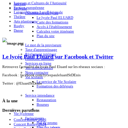
Langues et Cultures de l'Antiquité
Accueil
Section européenne
Le lycée
Langue Vivante 3 ou Régionale
Présentation du lycée
Théâtre
Le lycée Paul ELUARD
Arts plastiques
Carte des formations
Rugby
Accès à l'établissement
Danse
Calculez votre itinéraire
Plan du site
Le mot de la proviseure
Taxe d'apprentissage
Règlement intérieur
Le lycée Paul Eluard sur Facebook et Twitter
Protocole sanitaire
Services en ligne
Retrouvez l'actualité du lycée Paul Eluard sur les réseaux sociaux :
Vos interlocuteurs
Nous contacter
Facebook : facebook.com/
lyceepauleluardStDEnis
Vie scolaire
Le service de Vie Scolaire
Twitter : @EluardStDenis
Formation des délégués
Service intendance
Restauration
À
la une
Bourses
Dernières
parutions
Vie lycéenne
Evènements
Concert Roissy 2026
Bal de promo
Concert Roissy 2024
Fête des talents