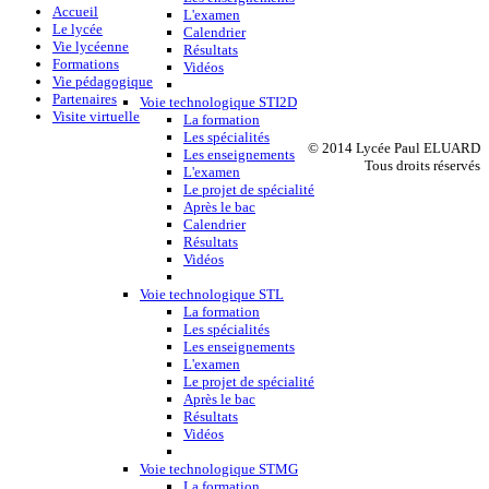
Accueil
L'examen
Le lycée
Calendrier
Vie lycéenne
Résultats
Formations
Vidéos
Vie pédagogique
Partenaires
Voie technologique STI2D
Visite virtuelle
La formation
Les spécialités
© 2014 Lycée Paul ELUARD
Les enseignements
Tous droits réservés
L'examen
Le projet de spécialité
Après le bac
Calendrier
Résultats
Vidéos
Voie technologique STL
La formation
Les spécialités
Les enseignements
L'examen
Le projet de spécialité
Après le bac
Résultats
Vidéos
Voie technologique STMG
La formation