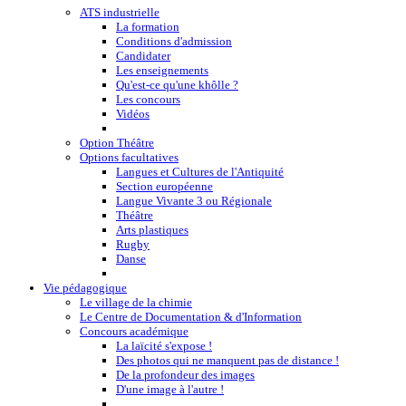
ATS industrielle
La formation
Conditions d'admission
Candidater
Les enseignements
Qu'est-ce qu'une khôlle ?
Les concours
Vidéos
Option Théâtre
Options facultatives
Langues et Cultures de l'Antiquité
Section européenne
Langue Vivante 3 ou Régionale
Théâtre
Arts plastiques
Rugby
Danse
Vie pédagogique
Le village de la chimie
Le Centre de Documentation & d'Information
Concours académique
La laïcité s'expose !
Des photos qui ne manquent pas de distance !
De la profondeur des images
D'une image à l'autre !