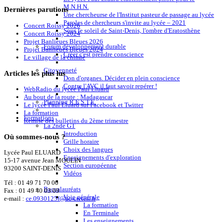
M.N.H.N.
Dernières
parutions
Une chercheurse de l'Institut pasteur de passage au lycée
Paroles de chercheurs s'invite au lycée – 2021
Concert Roissy 2026
Sous le soleil de Saint-Denis, l'ombre d'Eratosthène
Concert Roissy 2024
Projet Banlieues Bleues 2026
Forum développement durable
Projet Banlieues Bleues 2024
Créer c'est prendre conscience
Le village de la chimie
Citoyenneté
Articles
les plus lus
Don d'organes. Décider en plein conscience
Contre l'AVC il faut savoir repérer !
WebRadio du lycée Paul Eluard
Au bout de la route : Madagascar
Planning R.E.S.T.E.
Le lycée Paul Eluard sur Facebook et Twitter
La formation
Formations
Remise des bulletins du 2ème trimestre
La 2nde GT
Introduction
Où
sommes-nous ?
Grille horaire
Choix des langues
Lycée Paul ELUARD
Enseignements d'exploration
15-17 avenue Jean MOULIN
Section européenne
93200 SAINT-DENIS
Vidéos
Tél :
01 49 71 70 00
Baccalauréats
Fax : 01 49 40 03 09
Voie générale
e-mail :
ce.0930125f@ac-creteil.fr
La formation
En Terminale
Les enseignements