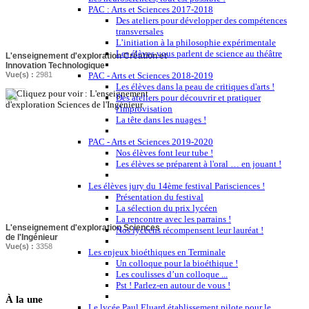
PAC : Arts et Sciences 2017-2018
Des ateliers pour développer des compétences
transversales
L’initiation à la philosophie expérimentale
Les élèves vous parlent de science au théâtre
L'enseignement d'exploration Création et
Innovation Technologique
Vue(s) :
2981
PAC - Arts et Sciences 2018-2019
Les élèves dans la peau de critiques d'arts !
Des ateliers pour découvrir et pratiquer
l'improvisation
La tête dans les nuages !
PAC - Arts et Sciences 2019-2020
Nos élèves font leur tube !
Les élèves se préparent à l'oral … en jouant !
Les élèves jury du 14ème festival Parisciences !
Présentation du festival
La sélection du prix lycéen
La rencontre avec les parrains !
L'enseignement d'exploration Sciences
Nos lycéens récompensent leur lauréat !
de l'Ingénieur
Vue(s) :
3358
Les enjeux bioéthiques en Terminale
Un colloque pour la bioéthique !
Les coulisses d’un colloque ...
Pst ! Parlez-en autour de vous !
À
la une
Le lycée Paul Eluard établissement pilote pour le