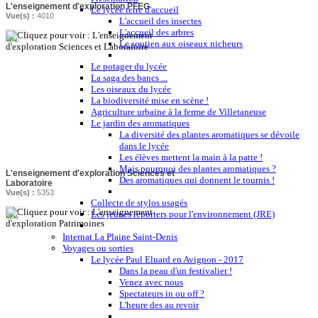
L'enseignement d'exploration PFEG
Le lycée terre d'accueil
Vue(s) :
4010
L'accueil des insectes
L'accueil des arbres
Le soutien aux oiseaux nicheurs
Le potager du lycée
La saga des bancs ...
Les oiseaux du lycée
La biodiversité mise en scène !
Agriculture urbaine à la ferme de Villetaneuse
Le jardin des aromatiques
La diversité des plantes aromatiques se dévoile
dans le lycée
Les élèves mettent la main à la patte !
Mais pourquoi des plantes aromatiques ?
L'enseignement d'exploration Sciences et
Des aromatiques qui donnent le tournis !
Laboratoire
Vue(s) :
5353
Collecte de stylos usagés
Les jeunes reporters pour l'environnement (JRE)
Internat La Plaine Saint-Denis
Voyages ou sorties
Le lycée Paul Eluard en Avignon - 2017
Dans la peau d'un festivalier !
Venez avec nous
Spectateurs in ou off ?
L'heure des au revoir