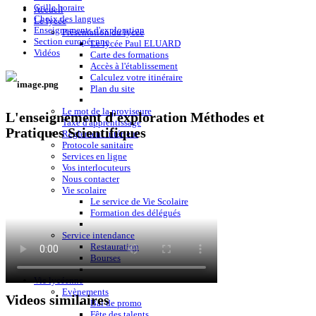
Grille horaire
Accueil
Choix des langues
Le lycée
Enseignements d'exploration
Présentation du lycée
Section européenne
Le lycée Paul ELUARD
Vidéos
Carte des formations
Accès à l'établissement
Calculez votre itinéraire
Plan du site
Le mot de la proviseure
L'enseignement d'exploration Méthodes et
Taxe d'apprentissage
Pratiques Scientifiques
Règlement intérieur
Protocole sanitaire
Services en ligne
Vos interlocuteurs
Nous contacter
Vie scolaire
Le service de Vie Scolaire
Formation des délégués
Service intendance
Restauration
Bourses
Vie lycéenne
Evènements
Videos similaires
Bal de promo
Fête des talents