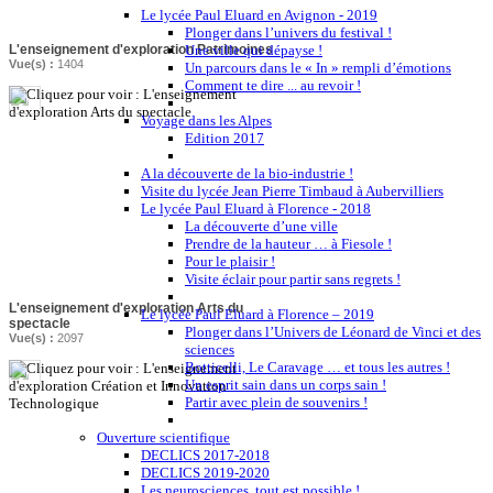
Le lycée Paul Eluard en Avignon - 2019
Plonger dans l’univers du festival !
L'enseignement d'exploration Patrimoines
Une ville qui dépayse !
Vue(s) :
1404
Un parcours dans le « In » rempli d’émotions
Comment te dire ... au revoir !
Voyage dans les Alpes
Edition 2017
A la découverte de la bio-industrie !
Visite du lycée Jean Pierre Timbaud à Aubervilliers
Le lycée Paul Eluard à Florence - 2018
La découverte d’une ville
Prendre de la hauteur … à Fiesole !
Pour le plaisir !
Visite éclair pour partir sans regrets !
L'enseignement d'exploration Arts du
Le lycée Paul Eluard à Florence – 2019
spectacle
Plonger dans l’Univers de Léonard de Vinci et des
Vue(s) :
2097
sciences
Botticelli, Le Caravage … et tous les autres !
Un esprit sain dans un corps sain !
Partir avec plein de souvenirs !
Ouverture scientifique
DECLICS 2017-2018
DECLICS 2019-2020
Les neurosciences, tout est possible !