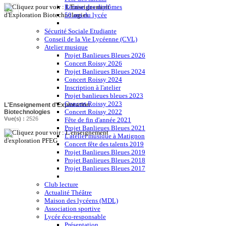
Remise des diplômes
50 ans du lycée
Sécurité Sociale Etudiante
Conseil de la Vie Lycéenne (CVL)
Atelier musique
Projet Banlieues Bleues 2026
Concert Roissy 2026
Projet Banlieues Bleues 2024
Concert Roissy 2024
Inscription à l'atelier
Projet banlieues bleues 2023
Concert Roissy 2023
L'Enseignement d'Exploration
Concert Roissy 2022
Biotechnologies
Vue(s) :
2526
Fête de fin d'année 2021
Projet Banlieues Bleues 2021
L'atelier musique à Matignon
Concert fête des talents 2019
Projet Banlieues Bleues 2019
Projet Banlieues Bleues 2018
Projet Banlieues Bleues 2017
Club lecture
Actualité Théâtre
Maison des lycéens (MDL)
Association sportive
Lycée éco-responsable
Présentation