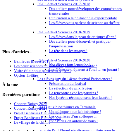
PAC : Arts et Sciences 2017-2018
Des ateliers pour développer des compétences
transversales
L’initiation à la philosophie expérimentale
Les élèves vous parlent de science au théâtre
PAC - Arts et Sciences 2018-2019
Les élèves dans la peau de critiques d'arts !
Des ateliers pour découvrir et pratiquer
l'improvisation
La tête dans les nuages !
Plus d'articles...
PAC - Arts et Sciences 2019-2020
Banlieues Bleues 2018
Nos élèves font leur tube !
Les neurosciences nous disent que tout est possible !
Les élèves se préparent à l'oral … en jouant !
Visite éclair pour partir sans regrets !
Option Théâtre
Les élèves jury du 14ème festival Parisciences !
Présentation du festival
À
la une
La sélection du prix lycéen
La rencontre avec les parrains !
Dernières
parutions
Nos lycéens récompensent leur lauréat !
Concert Roissy 2026
Les enjeux bioéthiques en Terminale
Concert Roissy 2024
Un colloque pour la bioéthique !
Projet Banlieues Bleues 2026
Les coulisses d’un colloque ...
Projet Banlieues Bleues 2024
Pst ! Parlez-en autour de vous !
Le village de la chimie
Le lycée Paul Eluard établissement pilote pour le