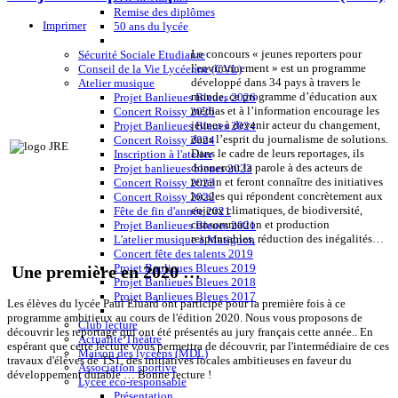
Remise des diplômes
Imprimer
50 ans du lycée
Le concours « jeunes reporters pour
Sécurité Sociale Etudiante
l'environnement » est un programme
Conseil de la Vie Lycéenne (CVL)
développé dans 34 pays à travers le
Atelier musique
monde, ce programme d’éducation aux
Projet Banlieues Bleues 2026
médias et à l’information encourage les
Concert Roissy 2026
jeunes à devenir acteur du changement,
Projet Banlieues Bleues 2024
dans l’esprit du journalisme de solutions.
Concert Roissy 2024
Dans le cadre de leurs reportages, ils
Inscription à l'atelier
donneront la parole à des acteurs de
Projet banlieues bleues 2023
terrain et feront connaître des initiatives
Concert Roissy 2023
locales qui répondent concrètement aux
Concert Roissy 2022
enjeux climatiques, de biodiversité,
Fête de fin d'année 2021
consommation et production
Projet Banlieues Bleues 2021
responsables, réduction des inégalités…
L'atelier musique à Matignon
Concert fête des talents 2019
Projet Banlieues Bleues 2019
Une première en 2020 …
Projet Banlieues Bleues 2018
Projet Banlieues Bleues 2017
Les élèves du lycée Paul Eluard ont participé pour la première fois à ce
programme ambitieux au cours de l'édition 2020. Nous vous proposons de
Club lecture
découvrir les reportage qui ont été présentés au jury français cette année.. En
Actualité Théâtre
espérant que cette lecture vous permettra de découvrir, par l'intermédiaire de ces
Maison des lycéens (MDL)
travaux d'élèves de TS1, des initiatives locales ambitieuses en faveur du
Association sportive
développement durable … Bonne lecture !
Lycée éco-responsable
Présentation