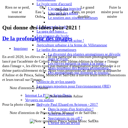
Le lycée terre d'accueil
Rien ne se perd,
Oh !
Le grand
Fuire la
L'accueil des insectes
Objectif
tout se
Eau !
Paris, un projet
misère pour la
L'accueil des arbres
zéro déchet !
transmorme
Ooho
durable
misère
Le soutien aux oiseaux nicheurs
Qui donne des idées pour 2021 !
Le potager du lycée
La saga des bancs ...
Les oiseaux du lycée
De la profondeur des images
La biodiversité mise en scène !
Agriculture urbaine à la ferme de Villetaneuse
Imprimer
Le jardin des aromatiques
La diversité des plantes aromatiques se dévoile
En avril 2020, les élèves de 216 ont participé au concours photographique
dans le lycée
lancé par l'académie de Créteil. Pour cette 16ème édition le thème « l'image
Les élèves mettent la main à la patte !
dans l'image », les élèves n'ont pas manqué d'imagination pour répondre à ce
Mais pourquoi des plantes aromatiques ?
thème particulièrement riche. Nous vous proposons de découvrir la démarche
Des aromatiques qui donnent le tournis !
d'Asline et de Prisca, Salma, Moncef et Saïf-Din à travers leurs notes d'intentions
et leurs travail sur l'image :
Collecte de stylos usagés
Les jeunes reporters pour l'environnement (JRE)
Note d'intention d'Asline :
Internat La Plaine Saint-Denis
Voyages ou sorties
Pour la photo cliquer :
Ici
Le lycée Paul Eluard en Avignon - 2017
Dans la peau d'un festivalier !
Note d'intention de Prisca, Salma, Moncef et de Saïf-Din :
Venez avec nous
Spectateurs in ou off ?
L'heure des au revoir