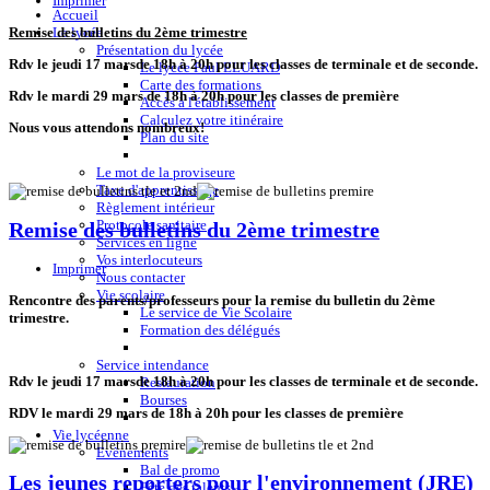
Imprimer
Accueil
Le lycée
Remise des bulletins du 2ème trimestre
Présentation du lycée
Rdv le jeudi 17 marsde 18h à 20h pour les classes de terminale et de seconde.
Le lycée Paul ELUARD
Carte des formations
Rdv le mardi 29 mars de 18h à 20h pour les classes de première
Accès à l'établissement
Calculez votre itinéraire
Nous vous attendons nombreux!
Plan du site
Le mot de la proviseure
Taxe d'apprentissage
Règlement intérieur
Protocole sanitaire
Remise des bulletins du 2ème trimestre
Services en ligne
Vos interlocuteurs
Imprimer
Nous contacter
Vie scolaire
Rencontre des parents/professeurs pour la remise du bulletin du 2ème
Le service de Vie Scolaire
trimestre.
Formation des délégués
Service intendance
Rdv le jeudi 17 marsde 18h à 20h pour les classes de terminale et de seconde.
Restauration
Bourses
RDV le mardi 29 mars de 18h à 20h pour les classes de première
Vie lycéenne
Evènements
Bal de promo
Les jeunes reporters pour l'environnement (JRE)
Fête des talents