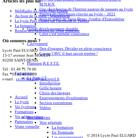
Articles
les plus lus
M.N.H.N.
Une chercheurse de l'Institut pasteur de passage au lycée
WebRadio du lycée Paul Eluard
Paroles de chercheurs s'invite au lycée – 2021
Au bout de la route : Madagascar
Sous le soleil de Saint-Denis, l'ombre d'Eratosthène
Le lycée Paul Eluard sur Facebook et Twitter
La formation
Forum développement durable
Remise des bulletins du 2ème trimestre
Créer c'est prendre conscience
Où
sommes-nous ?
Citoyenneté
Don d'organes. Décider en plein conscience
Lycée Paul ELUARD
Contre l'AVC il faut savoir repérer !
15-17 avenue Jean MOULIN
93200 SAINT-DENIS
Planning R.E.S.T.E.
Tél :
01 49 71 70 00
Formations
Fax : 01 49 40 03 09
La 2nde GT
e-mail :
ce.0930125f@ac-creteil.fr
Introduction
Grille horaire
Choix des langues
Accueil
Enseignements d'exploration
Le lycée
Section européenne
Vie lycéenne
Vidéos
Formations
Vie pédagogique
Baccalauréats
Partenaires
Voie générale
Visite virtuelle
La formation
En Terminale
© 2014 Lycée Paul ELUARD
Les enseignements