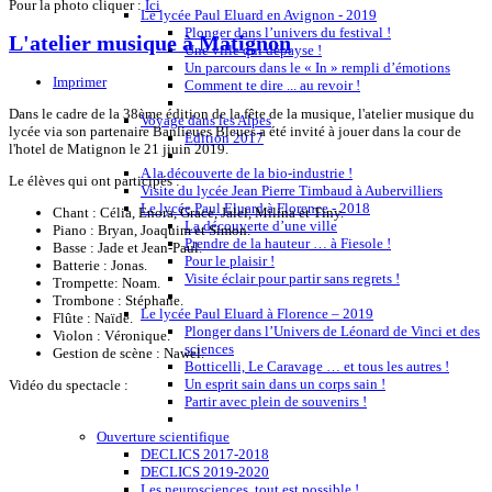
Pour la photo cliquer :
Ici
Le lycée Paul Eluard en Avignon - 2019
Plonger dans l’univers du festival !
L'atelier musique à Matignon
Une ville qui dépayse !
Un parcours dans le « In » rempli d’émotions
Imprimer
Comment te dire ... au revoir !
Dans le cadre de la 38ème édition de la fête de la musique, l'atelier musique du
Voyage dans les Alpes
lycée via son partenaire Banlieues Bleues a été invité à jouer dans la cour de
Edition 2017
l'hotel de Matignon le 21 jiuin 2019.
A la découverte de la bio-industrie !
Le élèves qui ont participés :
Visite du lycée Jean Pierre Timbaud à Aubervilliers
Le lycée Paul Eluard à Florence - 2018
Chant : Célia, Enora, Grace, Jalel, Milina et Tiny.
La découverte d’une ville
Piano : Bryan, Joaquim et Simon.
Prendre de la hauteur … à Fiesole !
Basse : Jade et Jean-Paul.
Pour le plaisir !
Batterie : Jonas.
Visite éclair pour partir sans regrets !
Trompette: Noam.
Trombone : Stéphane.
Le lycée Paul Eluard à Florence – 2019
Flûte : Naïdé.
Plonger dans l’Univers de Léonard de Vinci et des
Violon : Véronique.
sciences
Gestion de scène : Nawel.
Botticelli, Le Caravage … et tous les autres !
Un esprit sain dans un corps sain !
Vidéo du spectacle :
Partir avec plein de souvenirs !
Ouverture scientifique
DECLICS 2017-2018
DECLICS 2019-2020
Les neurosciences, tout est possible !