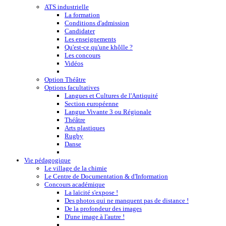
ATS industrielle
La formation
Conditions d'admission
Candidater
Les enseignements
Qu'est-ce qu'une khôlle ?
Les concours
Vidéos
Option Théâtre
Options facultatives
Langues et Cultures de l'Antiquité
Section européenne
Langue Vivante 3 ou Régionale
Théâtre
Arts plastiques
Rugby
Danse
Vie pédagogique
Le village de la chimie
Le Centre de Documentation & d'Information
Concours académique
La laïcité s'expose !
Des photos qui ne manquent pas de distance !
De la profondeur des images
D'une image à l'autre !